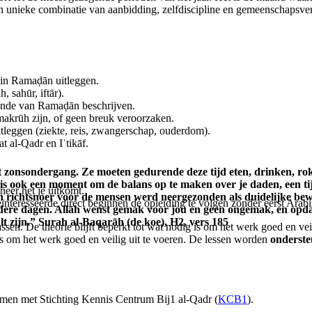
een unieke combinatie van aanbidding, zelfdiscipline en gemeenschapsve
n in Ramaḍān uitleggen.
, sahūr, iftār).
/einde van Ramaḍān beschrijven.
akrūh zijn, of geen breuk veroorzaken.
itleggen (ziekte, reis, zwangerschap, ouderdom).
 al‑Qadr en Iʿtikāf.
onsondergang. Ze moeten gedurende deze tijd eten, drinken, roken 
ok een moment om de balans op te maken over je daden, een tijd o
neer het je uitkomt.
richtsnoer voor de mensen werd neergezonden als duidelijke bewi
geïnteresseerde direct beginnen de opleiding te volgen zonder eerst Ara
ndere dagen. Allāh wenst gemak voor jou en geen ongemak, en opdat j
ult zijn.” Surah al-Baqarāh (de koe), H2, vers 185
ssen. De theorie blijft beperkt tot wat nodig is om het werk goed en vei
g is om het werk goed en veilig uit te voeren. De lessen worden
onderste
nemen met Stichting Kennis Centrum Bij1 al-Qadr (
KCB1
).