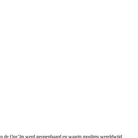
arin de Qur’ān werd geopenbaard en waarin moslims wereldwijd