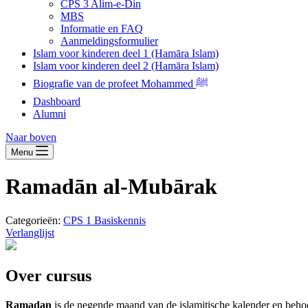
CPS 3 Alim-e-Din
MBS
Informatie en FAQ
Aanmeldingsformulier
Islam voor kinderen deel 1 (Hamāra Islam)
Islam voor kinderen deel 2 (Hamāra Islam)
Biografie van de profeet Mohammed ﷺ
Dashboard
Alumni
Naar boven
Menu
Ramadān al-Mubārak
Categorieën:
CPS 1 Basiskennis
Verlanglijst
Over cursus
Ramadan
is de negende maand van de islamitische kalender en beho