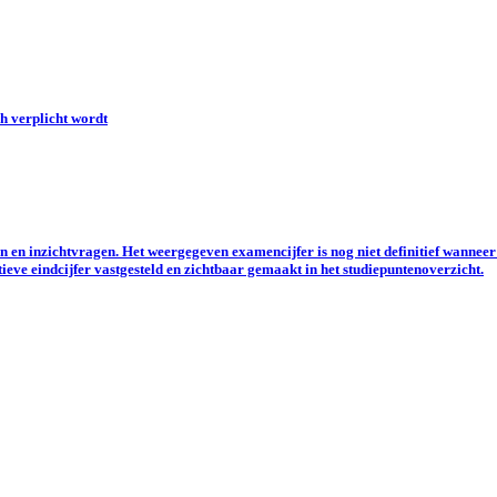
h verplicht wordt
 en inzichtvragen. Het weergegeven examencijfer is nog niet definitief wanne
ieve eindcijfer vastgesteld en zichtbaar gemaakt in het studiepuntenoverzicht.