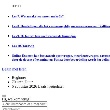
00:00
Les 7. Wat maakt het vasten makrūh?
Les 8. Handelingen die het vasten ongeldig maken en waarvoor kaffāra
Les 9. De laatste tien nachten van de Ramaḍān
Les 10. Tarāwīḥ
Online Examen kan bestaan uit openvragen, meerkeuzevragen, casussen
door de docent of examinator. Pas na deze beoordeling wordt het definit
Begin met leren
Beginner
70
uren
Duur
6 augustus 2026 Laatst geüpdatet
Hi, welkom terug!