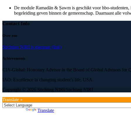
De module Ramadān & Ṣawm is geschikt voor hbo‑studenten, imam
begeleiding geven binnen de gemeenschap. Daarnaast alle vol
Contact Info
Over ons
Stichting NIRI is eigenaar (link)
Achievements
CIA-Global: Honorary Advisor in the Board of Global Advisors for Qu
IAO: Excellence in changing student’s life, USA.
Copyright © 2026 Stichting NIRI/Stichting NIRI
Translate »
Powered by
Translate
1
Welkom, waar kunnen wij u mee van dienst zijn? Wij reageren binnen