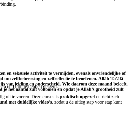
rbinding.
en seksuele activiteit te vermijden, evenals onvriendelijke of
m zelfbeheersing en zelfreflectie te beoefenen. Allāh Ta’ālā
js van leiding en onderscheid. Wie daarom deze maand beleeft,
bisch en Urdu te hebben geleerd.
e het aantal zult voltooien en opdat je Allāh’s grootheid zult
lig uit te voeren. Deze cursus is
praktisch opgezet
en richt zich
und met duidelijke video’s
, zodat u de uitleg stap voor stap kunt