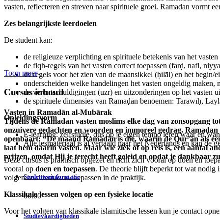
vasten, reflecteren en streven naar spirituele groei. Ramadan vormt 
Zes belangrijkste leerdoelen
De student kan:
de religieuze verplichting en spirituele betekenis van het vaste
de fiqh‑regels van het vasten correct toepassen (farḍ, nafl, niyyah
Toon meer
de regels voor het zien van de maansikkel (ḥilāl) en het begin
onderscheiden welke handelingen het vasten ongeldig maken, m
Cursus inhoud
de verontschuldigingen (uzr) en uitzonderingen op het vasten u
de spirituele dimensies van Ramaḍān benoemen: Tarāwīḥ, Laylat
Vasten in Ramadān al-Mubārak
Opleidingsvorm
Tijdens de Ramadan vasten moslims elke dag van zonsopgang tot z
onzuivere gedachten en woorden en immoreel gedrag. Ramadan is o
E-learning: zelfstudie, dus op je eigen tempo leren waar en wan
openbaart: “De maand Ramadān is die, waarin de Qur’ān als een 
Alle lesmateriaal is al vertaald naar het Nederlands en kan de 
laat hem daarin vasten. Maar wie ziek of op reis is, een aantal a
prijzen, omdat Hij je terecht heeft geleid en opdat je dankbaar z
Deze cursus is praktisch opgezet en richt zich vooral op doen en toepa
vooral op
doen en toepassen
. De theorie blijft beperkt tot wat nodi
Studenteninformatie
volgen en direct kunt toepassen in de praktijk.
Klassikale lessen volgen op een fysieke locatie
00:00
Voor het volgen van klassikale islamitische lessen kun je contact op
Studievaardigheden