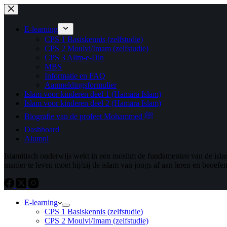
Ga
naar
de
E-learning
inhoud
CPS 1 Basiskennis (zelfstudie)
CPS 2 Moulvi/Imam (zelfstudie)
CPS 3 Alim-e-Din
MBS
Informatie en FAQ
Aanmeldingsformulier
Islam voor kinderen deel 1 (Hamāra Islam)
Islam voor kinderen deel 2 (Hamāra Islam)
Biografie van de profeet Mohammed ﷺ
Dashboard
Alumni
Islamitisch onderwijs wekt in een moslim de fundamenten van de islam.
manier te leven moet hij/zij de islam van jongs af aan leren en beoefe
E-learning
CPS 1 Basiskennis (zelfstudie)
CPS 2 Moulvi/Imam (zelfstudie)