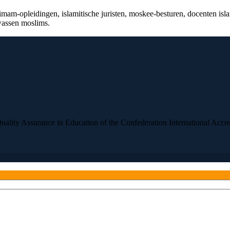
‑opleidingen, islamitische juristen, moskee‑besturen, docenten islams
wassen moslims.
ality Assurance in Education of the Confederation International Accre
 48 uur op uw bericht.