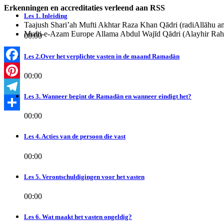
Erkenningen en accreditaties verleend aan RSS
Les 1. Inleiding
Taajush Shari’ah Mufti Akhtar Raza Khan Qādri (radiAllāhu a
Mufti-e-Azam Europe Allama Abdul Wajīd Qādri (Alayhir Ra
00:00
Les 2.Over het verplichte vasten in de maand Ramadān
Facebook
00:00
Pinterest
Les 3. Wanneer begint de Ramadān en wanneer eindigt het?
Telegram
00:00
Delen
Les 4. Acties van de persoon die vast
00:00
Les 5. Verontschuldigingen voor het vasten
00:00
Les 6. Wat maakt het vasten ongeldig?