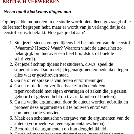
KRITISCH VERWERKEN
Neem nooit klakkeloos dingen aan
Op bepaalde momenten in de studie wordt niet alleen gevraagd of je
de leerstof begrepen hebt, maar er wordt van je verlangd dat je de
leerstof kritisch bekijkt. Hoe pak je dat aan?
Stel jezelf steeds vragen tijdens het bestuderen van de leerstof
(Waarom? Hoezo? Waar? Waarom vindt de auteur het zo
belangrijk om hierover een heel hoofdstuk of boek te
schrijven?).
Zet jezelf schrap tijdens het studeren, d.w.z. speel de
supercriticus. Dan moet jij tegenargumenten bedenken tegen
alles wat er geschreven staat.
Ga na of er sprake is van feiten en/of meningen.
Ga na of de feiten verifieerbaar zijn (bedenk één
tegenvoorbeeld met eigen ervaringen of zaken die je gezien,
gehoord of gelezen hebt op t.v., in kranten of boeken).
Ga na welke argumenten door de auteur worden gebruikt en
probeer deze argumenten uit te bouwen en/of van
commentaar te voorzien.
Maak een schematische weergave van de argumenten van de
auteur (voorbeeld van een argumentatieschema
)
.
Beoordeel de argumenten op hun deugdelijkheid.