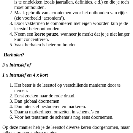
is te ontdekken (zoals jaartallen, definities, e.d.) en die je toch
moet onthouden.
Maak gebruik van acroniemen voor het onthouden van rijtjes
(zie voorbeeld ‘acroniem’
)
.
Door vaktermen te combineren met eigen woorden kun je de
leerstof beter onthouden.
Neem een
korte pauze
, wanneer je merkt dat je je niet langer
kunt concentreren.
Vaak herhalen is beter onthouden.
Herhalen?
3 x intensief of
1 x intensief en 4 x kort
Het beter is de leerstof op verschillende manieren door te
nemen.
Eerst zoeken naar de rode draad.
Dan globaal doornemen.
Dan intensief bestuderen en markeren.
Daarna markeringen omzetten in schema’s en
Voor het tentamen de schema’s nog eens doornemen.
Op deze manier heb je de leerstof diverse keren doorgenomen, maar
telkens op een andere manier.