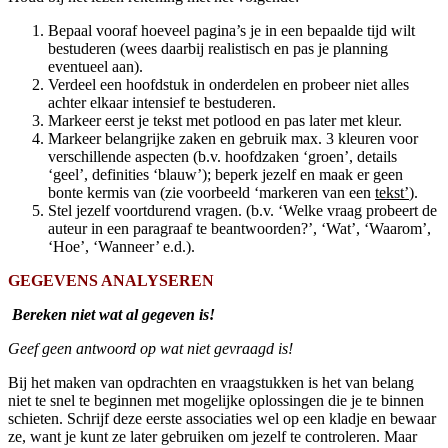
Bepaal vooraf hoeveel pagina’s je in een bepaalde tijd wilt
bestuderen (wees daarbij realistisch en pas je planning
eventueel aan).
Verdeel een hoofdstuk in onderdelen en probeer niet alles
achter elkaar intensief te bestuderen.
Markeer eerst je tekst met potlood en pas later met kleur.
Markeer belangrijke zaken en gebruik max. 3 kleuren voor
verschillende aspecten (b.v. hoofdzaken ‘groen’, details
‘geel’, definities ‘blauw’); beperk jezelf en maak er geen
bonte kermis van (zie voorbeeld ‘markeren van een
tekst’
).
Stel jezelf voortdurend vragen. (b.v. ‘Welke vraag probeert de
auteur in een paragraaf te beantwoorden?’, ‘Wat’, ‘Waarom’,
‘Hoe’, ‘Wanneer’ e.d.).
GEGEVENS ANALYSEREN
Bereken niet wat al gegeven is!
Geef geen antwoord op wat niet gevraagd is!
Bij het maken van opdrachten en vraagstukken is het van belang
niet te snel te beginnen met mogelijke oplossingen die je te binnen
schieten. Schrijf deze eerste associaties wel op een kladje en bewaar
ze, want je kunt ze later gebruiken om jezelf te controleren. Maar