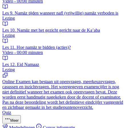
Video - 00:00 minuten
Les 9. Namāz tijden wanneer nafl (vrijwillig) namāz verboden is
Lezing
Les 10. Namāz met het gezicht gericht naar de Ka’aba
Lezing
Les 11. Hoe namāz te bidden (acties)?
Video - 00:00 minuten
Les 12. Eid Namaaz
Lezing
Online Examen kan bestaan uit openvragen, meerkeuzevragen,
casussen en inzichtvragen. Het weergegeven examencijfer is nog
niet definitief wanneer het examen ook openvragen bevat. Deze
worden eerst handmatig nagekeken door de docent of examinator.
Pas na deze beoordeling wordt het definitieve eindcijfer vastgesteld
en zichtbaar gemaakt in het studiepuntenoverzicht.
Quiz
Meer
Mededelingen
Cursus informatie