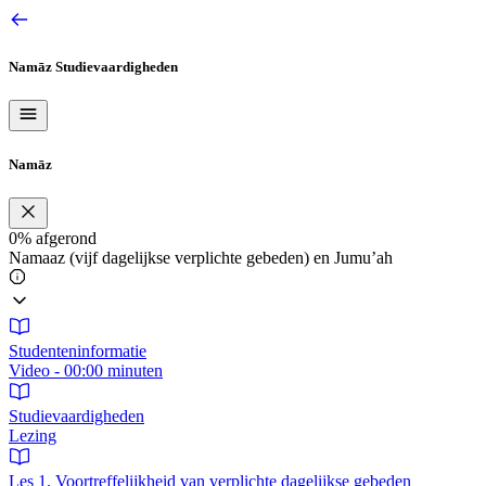
Ga
naar
de
Namāz
Studievaardigheden
inhoud
Namāz
0%
afgerond
Namaaz (vijf dagelijkse verplichte gebeden) en Jumu’ah
Studenteninformatie
Video - 00:00 minuten
Studievaardigheden
Lezing
Les 1. Voortreffelijkheid van verplichte dagelijkse gebeden