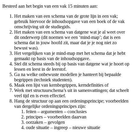
Besteed aan het begin van een vak 15 minuten aan:
Het maken van een schema van de grote lijn in een vak;
gebruik hiervoor de inhoudsopgave van een boek of de vak
omschrijving uit de studiegids.
Het maken van een schema van datgene wat je al weet over
dit onderwerp (dit noemen we een ‘mind-map’; dat is een
schema dat in jouw hoofd zit, maar dat je je nog niet zo
bewust was).
Het vergelijken van je mind-map met het schema dat je hebt
gemaakt op basis van de inhoudsopgave.
Stel dit schema steeds bij op basis van datgene wat je hoort op
lessen en leest in de leerstof.
Ga na welke onbewuste modellen je hanteert bij bepaalde
begrippen (techniek studenten).
Maak een lijst van kernbegrippen, kerndefinities of
Werk met structuurschema’s uit in samenvattingen; dat scheelt
veel tijd en is even effectief.
Hang de structuur op aan een ordeningsprincipe; voorbeelden
van dergelijke ordeningsprincipes zijn:
feiten – argumenten – conclusies
principes – voorbeelden daarvan
oorzaken – gevolgen
oude situatie – ingreep – nieuwe situatie