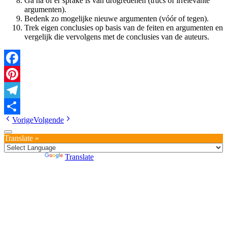
Ga na of er sprake is van drogredenen (trucs of irrelevante
argumenten).
Bedenk zo mogelijke nieuwe argumenten (vóór of tegen).
Trek eigen conclusies op basis van de feiten en argumenten en
vergelijk die vervolgens met de conclusies van de auteurs.
Facebook
Pinterest
Telegram
Vorige
Volgende
Delen
Translate »
Powered by
Translate