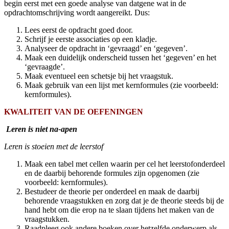
begin eerst met een goede analyse van datgene wat in de
opdrachtomschrijving wordt aangereikt. Dus:
Lees eerst de opdracht goed door.
Schrijf je eerste associaties op een kladje.
Analyseer de opdracht in ‘gevraagd’ en ‘gegeven’.
Maak een duidelijk onderscheid tussen het ‘gegeven’ en het
‘gevraagde’.
Maak eventueel een schetsje bij het vraagstuk.
Maak gebruik van een lijst met kernformules (zie voorbeeld:
kernformules).
KWALITEIT VAN DE OEFENINGEN
Leren is niet na-apen
Leren is stoeien met de leerstof
Maak een tabel met cellen waarin per cel het leerstofonderdeel
en de daarbij behorende formules zijn opgenomen (zie
voorbeeld: kernformules
)
.
Bestudeer de theorie per onderdeel en maak de daarbij
behorende vraagstukken en zorg dat je de theorie steeds bij de
hand hebt om die erop na te slaan tijdens het maken van de
vraagstukken.
Raadpleeg ook andere boeken over hetzelfde onderwerp als