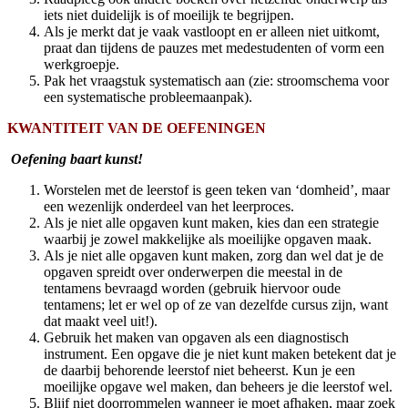
iets niet duidelijk is of moeilijk te begrijpen.
Als je merkt dat je vaak vastloopt en er alleen niet uitkomt,
praat dan tijdens de pauzes met medestudenten of vorm een
werkgroepje.
Pak het vraagstuk systematisch aan (zie: stroomschema voor
een systematische probleemaanpak).
KWANTITEIT VAN DE OEFENINGEN
Oefening baart kunst!
Worstelen met de leerstof is geen teken van ‘domheid’, maar
een wezenlijk onderdeel van het leerproces.
Als je niet alle opgaven kunt maken, kies dan een strategie
waarbij je zowel makkelijke als moeilijke opgaven maak.
Als je niet alle opgaven kunt maken, zorg dan wel dat je de
opgaven spreidt over onderwerpen die meestal in de
tentamens bevraagd worden (gebruik hiervoor oude
tentamens; let er wel op of ze van dezelfde cursus zijn, want
dat maakt veel uit!).
Gebruik het maken van opgaven als een diagnostisch
instrument. Een opgave die je niet kunt maken betekent dat je
de daarbij behorende leerstof niet beheerst. Kun je een
moeilijke opgave wel maken, dan beheers je die leerstof wel.
Blijf niet doorrommelen wanneer je moet afhaken, maar zoek