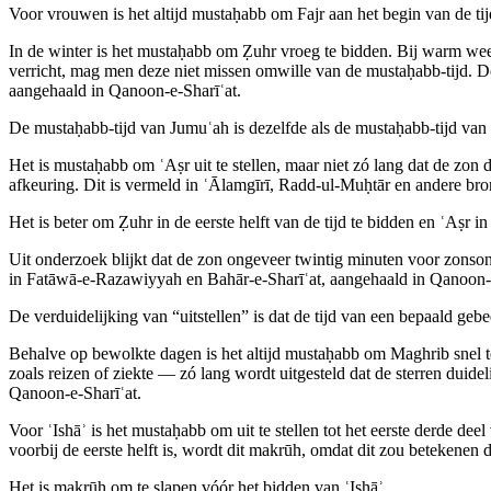
Voor vrouwen is het altijd mustaḥabb om Fajr aan het begin van de ti
In de winter is het mustaḥabb om Ẓuhr vroeg te bidden. Bij warm weer
verricht, mag men deze niet missen omwille van de mustaḥabb‑tijd. De 
aangehaald in Qanoon‑e‑Sharīʿat.
De mustaḥabb‑tijd van Jumuʿah is dezelfde als de mustaḥabb‑tijd van
Het is mustaḥabb om ʿAṣr uit te stellen, maar niet zó lang dat de zon
afkeuring. Dit is vermeld in ʿĀlamgīrī, Radd‑ul‑Muḥtār en andere br
Het is beter om Ẓuhr in de eerste helft van de tijd te bidden en ʿAṣr 
Uit onderzoek blijkt dat de zon ongeveer twintig minuten voor zonson
in Fatāwā‑e‑Razawiyyah en Bahār‑e‑Sharīʿat, aangehaald in Qanoon‑e
De verduidelijking van “uitstellen” is dat de tijd van een bepaald geb
Behalve op bewolkte dagen is het altijd mustaḥabb om Maghrib snel te
zoals reizen of ziekte — zó lang wordt uitgesteld dat de sterren duid
Qanoon‑e‑Sharīʿat.
Voor ʿIshāʾ is het mustaḥabb om uit te stellen tot het eerste derde dee
voorbij de eerste helft is, wordt dit makrūh, omdat dit zou betekenen
Het is makrūh om te slapen vóór het bidden van ʿIshāʾ.