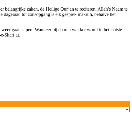
ver belangrijke zaken, de Heilige Qur’ān te reciteren, Allāh’s Naam te
de dageraad tot zonsopgang is elk gesprek makrūh, behalve het
j weer gaat slapen. Wanneer hij daarna wakker wordt in het laatste
e‑Sharīʿat.