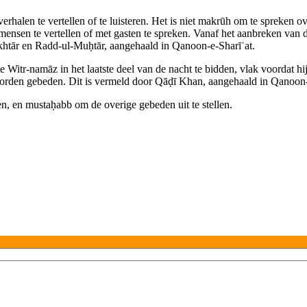
rhalen te vertellen of te luisteren. Het is niet makrūh om te spreken o
mensen te vertellen of met gasten te spreken. Vanaf het aanbreken van 
khtār en Radd‑ul‑Muḥtār, aangehaald in Qanoon‑e‑Sharīʿat.
e Witr‑namāz in het laatste deel van de nacht te bidden, vlak voordat hi
worden gebeden. Dit is vermeld door Qāḍī Khan, aangehaald in Qanoon‑
n, en mustaḥabb om de overige gebeden uit te stellen.