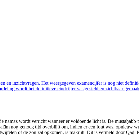
n en inzichtvragen. Het weergegeven examencijfer is nog niet defini
eling wordt het definitieve eindcijfer vastgesteld en zichtbaar gemaakt
t de namāz wordt verricht wanneer er voldoende licht is. De mustaḥabb‑t
het salām nog genoeg tijd overblijft om, indien er een fout was, opnieu
te twijfelen of de zon zal opkomen, is makrūh. Dit is vermeld door Qāḍ