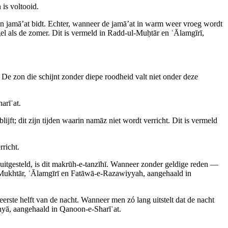
is voltooid.
in jamā’at bidt. Echter, wanneer de jamā’at in warm weer vroeg wordt
gel als de zomer. Dit is vermeld in Radd‑ul‑Muḥtār en ʿĀlamgīrī,
 De zon die schijnt zonder diepe roodheid valt niet onder deze
arīʿat.
t; dit zijn tijden waarin namāz niet wordt verricht. Dit is vermeld
rricht.
uitgesteld, is dit makrūh‑e‑tanzīhī. Wanneer zonder geldige reden —
r‑e‑Mukhtār, ʿĀlamgīrī en Fatāwā‑e‑Razawiyyah, aangehaald in
 eerste helft van de nacht. Wanneer men zó lang uitstelt dat de nacht
unyā, aangehaald in Qanoon‑e‑Sharīʿat.