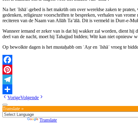
Na het ʿIshāʾ‑gebed is het makrūh om over wereldse zaken te praten, ve
gedenken, religieuze voorschriften te bespreken, verhalen van vrome 
reciteren van de Naam van Allāh Ta’ālā. Dit is vermeld in Durr‑e‑Mu
Wanneer iemand er zeker van is dat hij wakker zal worden, dient hij d
deel van de nacht, moet hij Tahajjud bidden; Witr kan niet opnieuw 
Op bewolkte dagen is het mustaḥabb om ʿAṣr en ʿIshāʾ vroeg te bidde
Facebook
Pinterest
Telegram
Vorige
Volgende
Delen
Translate »
Powered by
Translate