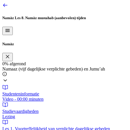
Ga
naar
de
Namāz
Les 8. Namāz mustahab (aanbevolen) tijden
inhoud
Namāz
0%
afgerond
Namaaz (vijf dagelijkse verplichte gebeden) en Jumu’ah
Studenteninformatie
Video - 00:00 minuten
Studievaardigheden
Lezing
Les 1. Voortreffelijkheid van verplichte dagelijkse gebeden