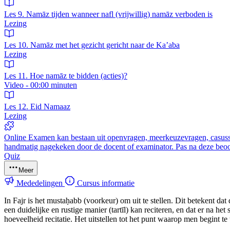
Les 9. Namāz tijden wanneer nafl (vrijwillig) namāz verboden is
Lezing
Les 10. Namāz met het gezicht gericht naar de Ka’aba
Lezing
Les 11. Hoe namāz te bidden (acties)?
Video - 00:00 minuten
Les 12. Eid Namaaz
Lezing
Online Examen kan bestaan uit openvragen, meerkeuzevragen, casusse
handmatig nagekeken door de docent of examinator. Pas na deze beoord
Quiz
Meer
Mededelingen
Cursus informatie
In Fajr is het mustaḥabb (voorkeur) om uit te stellen. Dit betekent da
een duidelijke en rustige manier (tartīl) kan reciteren, en dat er na 
hoeveelheid recitatie. Het uitstellen tot het punt waarop men begint 