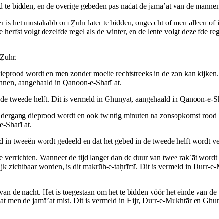
jd te bidden, en de overige gebeden pas nadat de jamā’at van de mannen 
 is het mustaḥabb om Ẓuhr later te bidden, ongeacht of men alleen of 
herfst volgt dezelfde regel als de winter, en de lente volgt dezelfde re
 Ẓuhr.
 dieprood wordt en men zonder moeite rechtstreeks in de zon kan kijken.
onnen, aangehaald in Qanoon‑e‑Sharīʿat.
in de tweede helft. Dit is vermeld in Ghunyat, aangehaald in Qanoon‑e‑Sh
dergang dieprood wordt en ook twintig minuten na zonsopkomst rood blijf
‑Sharīʿat.
ed in tweeën wordt gedeeld en dat het gebed in de tweede helft wordt ve
 verrichten. Wanneer de tijd langer dan de duur van twee rakʿāt wordt 
elijk zichtbaar worden, is dit makrūh‑e‑taḥrīmī. Dit is vermeld in Dur
l van de nacht. Het is toegestaan om het te bidden vóór het einde van de
 dat men de jamā’at mist. Dit is vermeld in Hijr, Durr‑e‑Mukhtār en Gh