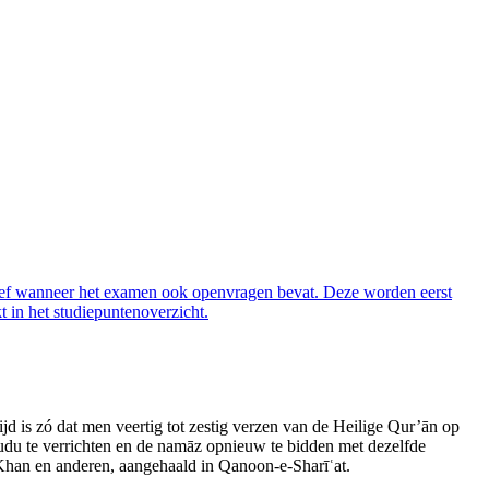
tief wanneer het examen ook openvragen bevat. Deze worden eerst
 in het studiepuntenoverzicht.
ijd is zó dat men veertig tot zestig verzen van de Heilige Qur’ān op
w wudu te verrichten en de namāz opnieuw te bidden met dezelfde
ī Khan en anderen, aangehaald in Qanoon‑e‑Sharīʿat.