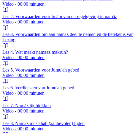
Video - 00:00 minuten
Les 2. Voorwaarden voor Imām van en regelgeving in namāz
Video - 00:00 minuten
Les 3. Voorwaarden om aan namāz deel te nemen en de betekenis va
Lezing
Les 4. Wat maakt namaaz makruh?
Video - 00:00 minuten
Les 5. Voorwaarden voor Jumu'ah gebed
Video - 00:00 minuten
Les 6. Verdiensten van Jumu'ah gebed
Video - 00:00 minuten
Les 7. Namāz tijdblokken
Video - 00:00 minuten
Les 8. Namāz mustahab (aanbevolen) tijden
Video - 00:00 minuten