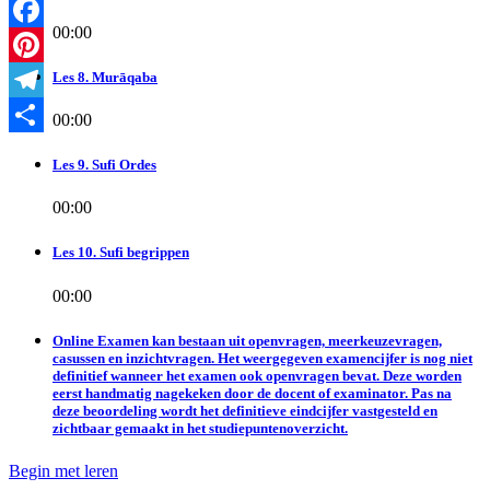
00:00
Facebook
Les 8. Murāqaba
Pinterest
Telegram
00:00
Delen
Les 9. Sufi Ordes
00:00
Les 10. Sufi begrippen
00:00
Online Examen kan bestaan uit openvragen, meerkeuzevragen,
casussen en inzichtvragen. Het weergegeven examencijfer is nog niet
definitief wanneer het examen ook openvragen bevat. Deze worden
eerst handmatig nagekeken door de docent of examinator. Pas na
deze beoordeling wordt het definitieve eindcijfer vastgesteld en
zichtbaar gemaakt in het studiepuntenoverzicht.
Begin met leren