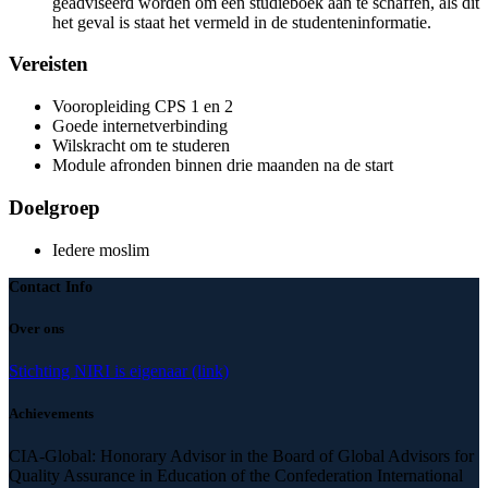
geadviseerd worden om een studieboek aan te schaffen, als dit
het geval is staat het vermeld in de studenteninformatie.
Vereisten
Vooropleiding CPS 1 en 2
Goede internetverbinding
Wilskracht om te studeren
Module afronden binnen drie maanden na de start
Doelgroep
Iedere moslim
Contact Info
Over ons
Stichting NIRI is eigenaar (link)
Achievements
CIA-Global: Honorary Advisor in the Board of Global Advisors for
Quality Assurance in Education of the Confederation International