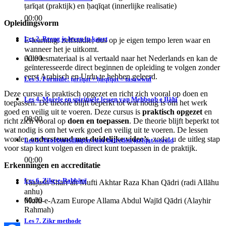
ṭarīqat (praktijk) en ḥaqīqat (innerlijke realisatie)
00:00
Opleidingsvorm
Les 2. Breng je leven in kaart
E-learning: zelfstudie, dus op je eigen tempo leren waar en
wanneer het je uitkomt.
Alle lesmateriaal is al vertaald naar het Nederlands en kan de
00:00
geïnteresseerde direct beginnen de opleiding te volgen zonder
eerst Arabisch en Urdu te hebben geleerd.
Les 3. Formule: ṭarīqat + ḥaqīqat = tasawwuf
Deze cursus is praktisch opgezet en richt zich vooral op doen en
Les 4. Morele en spirituele lessen van Mehboob e Ilāhī
toepassen. De theorie blijft beperkt tot wat nodig is om het werk
goed en veilig uit te voeren. Deze cursus is
praktisch opgezet
en
00:00
richt zich vooral op
doen en toepassen
. De theorie blijft beperkt tot
wat nodig is om het werk goed en veilig uit te voeren. De lessen
worden
ondersteund met duidelijke video’s
, zodat u de uitleg stap
Les 5. Voorbereidingen voor betreden ṭarīqat wereld
voor stap kunt volgen en direct kunt toepassen in de praktijk.
00:00
Erkenningen en accreditatie
Les 6. Zikr-e-Rabbānī
Taajush Shari’ah Mufti Akhtar Raza Khan Qādri (radi Allāhu
anhu)
00:00
Mufti-e-Azam Europe Allama Abdul Wajīd Qādri (Alayhir
Rahmah)
Les 7. Zikr methode