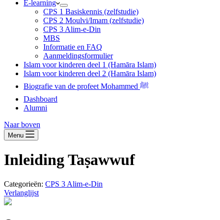
E-learning
CPS 1 Basiskennis (zelfstudie)
CPS 2 Moulvi/Imam (zelfstudie)
CPS 3 Alim-e-Din
MBS
Informatie en FAQ
Aanmeldingsformulier
Islam voor kinderen deel 1 (Hamāra Islam)
Islam voor kinderen deel 2 (Hamāra Islam)
Biografie van de profeet Mohammed ﷺ
Dashboard
Alumni
Naar boven
Menu
Inleiding Taṣawwuf
Categorieën:
CPS 3 Alim-e-Din
Verlanglijst