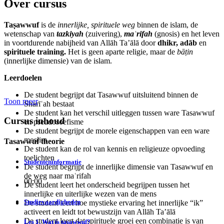
Over cursus
Taṣawwuf
is de
innerlijke, spirituele weg
binnen de islam, de
wetenschap van
tazkiyah
(zuivering),
maʿrifah
(gnosis) en het leven
in voortdurende nabijheid van Allāh Ta’ālā door
dhikr, adāb
en
spirituele training.
Het is geen aparte religie, maar de
bāṭin
(innerlijke dimensie) van de islam.
Leerdoelen
De student begrijpt dat Tasawwuf uitsluitend binnen de
Toon meer
Sharīʿah bestaat
De student kan het verschil uitleggen tussen ware Tasawwuf
Cursus inhoud
en pseudosoefisme
De student begrijpt de morele eigenschappen van een ware
moslim
Tasawwuf theorie
De student kan de rol van kennis en religieuze opvoeding
toelichten
Studenteninformatie
De student begrijpt de innerlijke dimensie van Tasawwuf en
de weg naar maʿrifah
00:00
De student leert het onderscheid begrijpen tussen het
innerlijke en uiterlijke wezen van de mens
Studievaardigheden
De student leert hoe mystieke ervaring het innerlijke “ik”
activeert en leidt tot bewustzijn van Allāh Ta’ālā
De student leert dat spirituele groei een combinatie is van
Les 1. Wat is tasawwuf?