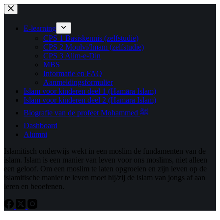
Ga
naar
de
E-learning
inhoud
CPS 1 Basiskennis (zelfstudie)
CPS 2 Moulvi/Imam (zelfstudie)
CPS 3 Alim-e-Din
MBS
Informatie en FAQ
Aanmeldingsformulier
Islam voor kinderen deel 1 (Hamāra Islam)
Islam voor kinderen deel 2 (Hamāra Islam)
Biografie van de profeet Mohammed ﷺ
Dashboard
Alumni
Islamitisch onderwijs wekt in een moslim de fundamenten van de
islam. Islam is een manier van leven voor ons moslims, niet alleen
een geloof. Om een ​​moslim te laten opgroeien en zijn leven op de
islamitische manier te leven moet hij/zij de islam van jongs af aan
leren en beoefenen.