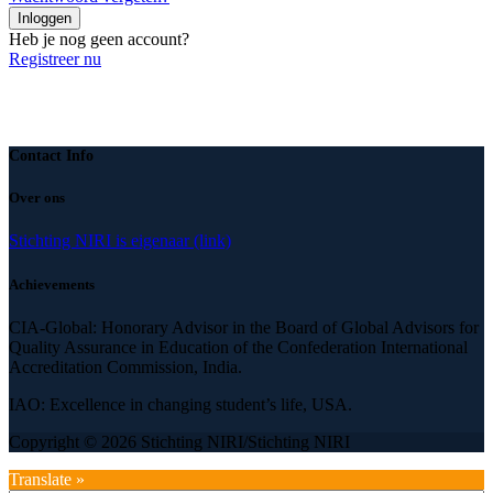
Inloggen
Heb je nog geen account?
Registreer nu
Contact Info
Over ons
Stichting NIRI is eigenaar (link)
Achievements
CIA-Global: Honorary Advisor in the Board of Global Advisors for
Quality Assurance in Education of the Confederation International
Accreditation Commission, India.
IAO: Excellence in changing student’s life, USA.
Copyright © 2026 Stichting NIRI/Stichting NIRI
Translate »