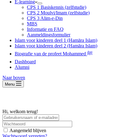
E-learning
CPS 1 Basiskennis (zelfstudie)
CPS 2 Moulvi/Imam (zelfstudie)
CPS 3 Alim-e-Din
MBS
Informatie en FAQ
Aanmeldingsformulier
Islam voor kinderen deel 1 (Hamāra Islam)
Islam voor kinderen deel 2 (Hamāra Islam)
Biografie van de profeet Mohammed ﷺ
Dashboard
Alumni
Naar boven
Menu
Hi, welkom terug!
Aangemeld blijven
Wachtwoord vergeten?