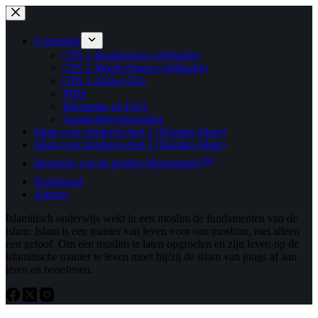
Ga
Ga
naar
naar
de
de
E-learning
inhoud
inhoud
CPS 1 Basiskennis (zelfstudie)
CPS 2 Moulvi/Imam (zelfstudie)
CPS 3 Alim-e-Din
MBS
Informatie en FAQ
Aanmeldingsformulier
Islam voor kinderen deel 1 (Hamāra Islam)
Islam voor kinderen deel 2 (Hamāra Islam)
Biografie van de profeet Mohammed ﷺ
Dashboard
Alumni
Islamitisch onderwijs wekt in een moslim de fundamenten van de
islam. Islam is een manier van leven voor ons moslims, niet alleen
een geloof. Om een ​​moslim te laten opgroeien en zijn leven op de
islamitische manier te leven moet hij/zij de islam van jongs af aan
leren en beoefenen.