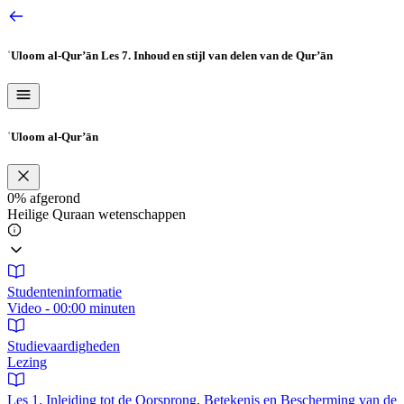
Ga
naar
de
ʿUloom al-Qur’ān
Les 7. Inhoud en stijl van delen van de Qur’ān
inhoud
ʿUloom al-Qur’ān
0%
afgerond
Heilige Quraan wetenschappen
Studenteninformatie
Video - 00:00 minuten
Studievaardigheden
Lezing
Les 1. Inleiding tot de Oorsprong, Betekenis en Bescherming van de