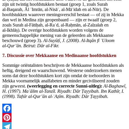
zijn uit twintig hoofdstukken bestaat (groep 1, zoals Surah
al‑Baqarah, Āl ʿImrān, al‑Nisāʾ, al‑Māʾidah en al‑Nūr). De
hoofdstukken waarover meningsverschil bestaat — of zij in Mekka
dan wel in Medina zijn geopenbaard — zijn er twaalf (groep 2,
zoals Surah al‑Fātiḥah, al‑Raʿd, al‑Raḥmān, al‑Zalzalah en
al‑Ikhlāṣ). De overige hoofdstukken worden volgens de
gemeenschappelijke mening van de geleerden als Mekkaanse
beschouwd (groep 3).
Al‑Suyū
ṭī, J. (2008). Al‑Itqān fī
ʿUl
oom
al‑Qur
’ān. Beirut: Dār al‑Fikr.
7. Discussie over Mekkaanse en Medinaanse hoofdstukken
Sommige oriëntalisten beschrijven de Mekkaanse hoofdstukken als
heftig, dreigend en waarschuwend. Westerse onderzoekers menen
soms dat deze hoofdstukken kort zijn omdat de toehoorders in
Mekka voornamelijk analfabeten en minder geciviliseerd zouden
zijn geweest.
(weerlegging en correcte Sunni‑uitleg):
Al‑Baghawī,
H. (1997). Ma
ʿ
ālim al‑Tanz
īl. Riyadh: Dār
Ṭayyibah. Ibn Kathīr, I.
(1998). Tafsīr al‑Qur’ān al‑
ʿA
ẓīm. Riyadh: Dār
Ṭayyibah.
Facebook
Pinterest