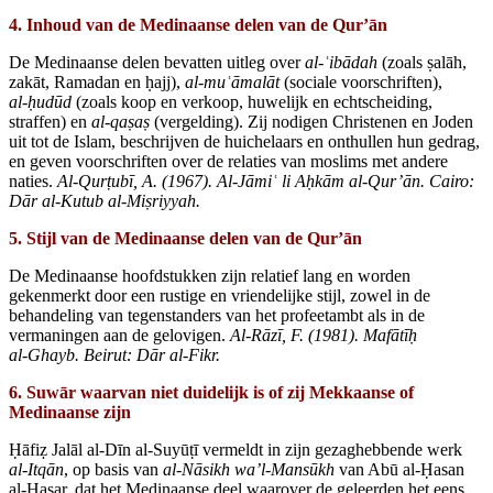
4. Inhoud van de Medinaanse delen van de Qur’ān
De Medinaanse delen bevatten uitleg over
al‑
ʿib
ādah
(zoals ṣalāh,
zakāt, Ramadan en ḥajj),
al‑mu
ʿ
āmal
āt
(sociale voorschriften),
al‑
ḥudūd
(zoals koop en verkoop, huwelijk en echtscheiding,
straffen) en
al‑qaṣaṣ
(vergelding). Zij nodigen Christenen en Joden
uit tot de Islam, beschrijven de huichelaars en onthullen hun gedrag,
en geven voorschriften over de relaties van moslims met andere
naties.
Al‑Qur
ṭubī, A. (1967). Al‑Jāmi
ʿ li A
ḥkām al‑Qur’ān. Cairo:
Dār al‑Kutub al‑Miṣriyyah.
5. Stijl van de Medinaanse delen van de Qur’ān
De Medinaanse hoofdstukken zijn relatief lang en worden
gekenmerkt door een rustige en vriendelijke stijl, zowel in de
behandeling van tegenstanders van het profeetambt als in de
vermaningen aan de gelovigen.
Al‑Rāzī, F. (1981). Mafātī
ḥ
al‑Ghayb. Beirut: Dār al‑Fikr.
6. Suwār waarvan niet duidelijk is of zij Mekkaanse of
Medinaanse zijn
Ḥāfiẓ Jalāl al‑Dīn al‑Suyūṭī vermeldt in zijn gezaghebbende werk
al‑Itqān
, op basis van
al‑Nāsikh wa’l‑Mansūkh
van Abū al‑Ḥasan
al‑Ḥaṣar, dat het Medinaanse deel waarover de geleerden het eens