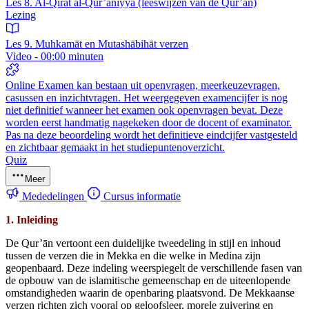
Les 8. Al-Qirāt al-Qur’āniyya (leeswijzen van de Qur’ān)
Lezing
Les 9. Muhkamāt en Mutashābihāt verzen
Video - 00:00 minuten
Online Examen kan bestaan uit openvragen, meerkeuzevragen,
casussen en inzichtvragen. Het weergegeven examencijfer is nog
niet definitief wanneer het examen ook openvragen bevat. Deze
worden eerst handmatig nagekeken door de docent of examinator.
Pas na deze beoordeling wordt het definitieve eindcijfer vastgesteld
en zichtbaar gemaakt in het studiepuntenoverzicht.
Quiz
Meer
Mededelingen
Cursus informatie
1. Inleiding
De Qur’ān vertoont een duidelijke tweedeling in stijl en inhoud
tussen de verzen die in Mekka en die welke in Medina zijn
geopenbaard. Deze indeling weerspiegelt de verschillende fasen van
de opbouw van de islamitische gemeenschap en de uiteenlopende
omstandigheden waarin de openbaring plaatsvond. De Mekkaanse
verzen richten zich vooral op geloofsleer, morele zuivering en