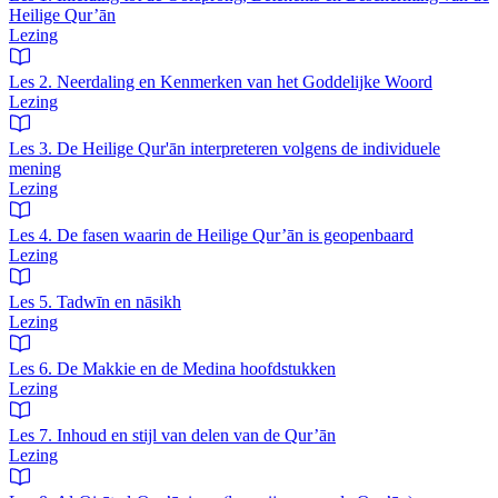
Heilige Qur’ān
Lezing
Les 2. Neerdaling en Kenmerken van het Goddelijke Woord
Lezing
Les 3. De Heilige Qur'ān interpreteren volgens de individuele
mening
Lezing
Les 4. De fasen waarin de Heilige Qur’ān is geopenbaard
Lezing
Les 5. Tadwīn en nāsikh
Lezing
Les 6. De Makkie en de Medina hoofdstukken
Lezing
Les 7. Inhoud en stijl van delen van de Qur’ān
Lezing