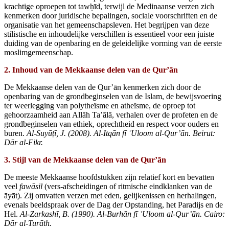
krachtige oproepen tot tawḥīd, terwijl de Medinaanse verzen zich
kenmerken door juridische bepalingen, sociale voorschriften en de
organisatie van het gemeenschapsleven. Het begrijpen van deze
stilistische en inhoudelijke verschillen is essentieel voor een juiste
duiding van de openbaring en de geleidelijke vorming van de eerste
moslimgemeenschap.
2. Inhoud van de Mekkaanse delen van de Qur’ān
De Mekkaanse delen van de Qur’ān kenmerken zich door de
openbaring van de grondbeginselen van de Islam, de bewijsvoering
ter weerlegging van polytheïsme en atheïsme, de oproep tot
gehoorzaamheid aan Allāh Ta’ālā, verhalen over de profeten en de
grondbeginselen van ethiek, oprechtheid en respect voor ouders en
buren.
Al‑Suyū
ṭī, J. (2008). Al‑Itqān fī
ʿUl
oom al‑Qur
’ān. Beirut:
Dār al‑Fikr.
3. Stijl van de Mekkaanse delen van de Qur’ān
De meeste Mekkaanse hoofdstukken zijn relatief kort en bevatten
veel
fawāsil
(vers-afscheidingen of ritmische eindklanken van de
āyāt). Zij omvatten verzen met eden, gelijkenissen en herhalingen,
evenals beeldspraak over de Dag der Opstanding, het Paradijs en de
Hel.
Al‑Zarkashī, B. (1990). Al‑Burhān fī
ʿUl
oom al‑Qur
’ān. Cairo:
Dār al‑Turāth.