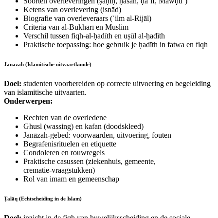
Soorten overleveringen (ṣaḥīḥ, ḥasan, ḍaʿīf, Mawḍūʿ)
Ketens van overlevering (isnād)
Biografie van overleveraars (ʿilm al‑Rijāl)
Criteria van al‑Bukhārī en Muslim
Verschil tussen fiqh‑al‑ḥadīth en uṣūl al‑ḥadīth
Praktische toepassing: hoe gebruik je ḥadīth in fatwa en fiqh
Janāzah (Islamitische uitvaartkunde)
Doel:
studenten voorbereiden op correcte uitvoering en begeleiding
van islamitische uitvaarten.
Onderwerpen:
Rechten van de overledene
Ghusl (wassing) en kafan (doodskleed)
Janāzah‑gebed: voorwaarden, uitvoering, fouten
Begrafenisrituelen en etiquette
Condoleren en rouwregels
Praktische casussen (ziekenhuis, gemeente,
crematie‑vraagstukken)
Rol van imam en gemeenschap
Ṭalāq (Echtscheiding in de Islam)
Doel:
inzicht in de fiqh van huwelijksscheiding en de sociale