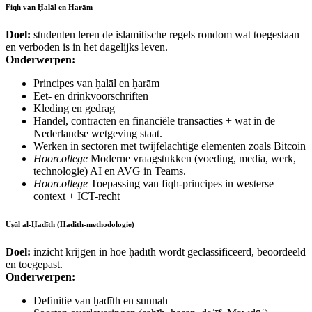
Fiqh van Ḥalāl en Harām
Doel:
studenten leren de islamitische regels rondom wat toegestaan
en verboden is in het dagelijks leven.
Onderwerpen:
Principes van ḥalāl en ḥarām
Eet- en drinkvoorschriften
Kleding en gedrag
Handel, contracten en financiële transacties + wat in de
Nederlandse wetgeving staat.
Werken in sectoren met twijfelachtige elementen zoals Bitcoin
Hoorcollege
Moderne vraagstukken (voeding, media, werk,
technologie) AI en AVG in Teams.
Hoorcollege
Toepassing van fiqh‑principes in westerse
context + ICT-recht
Uṣūl al‑Ḥadīth (Hadith‑methodologie)
Doel:
inzicht krijgen in hoe ḥadīth wordt geclassificeerd, beoordeeld
en toegepast.
Onderwerpen:
Definitie van ḥadīth en sunnah