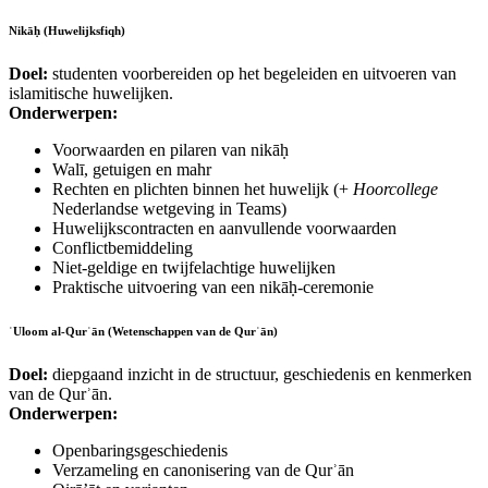
Nikā
ḥ (Huwelijksfiqh)
Doel:
studenten voorbereiden op het begeleiden en uitvoeren van
islamitische huwelijken.
Onderwerpen:
Voorwaarden en pilaren van nikāḥ
Walī, getuigen en mahr
Rechten en plichten binnen het huwelijk (+
Hoorcollege
Nederlandse wetgeving in Teams)
Huwelijkscontracten en aanvullende voorwaarden
Conflictbemiddeling
Niet‑geldige en twijfelachtige huwelijken
Praktische uitvoering van een nikāḥ‑ceremonie
ʿUloom al‑Qurʾān (Wetenschappen van de Qurʾān)
Doel:
diepgaand inzicht in de structuur, geschiedenis en kenmerken
van de Qurʾān.
Onderwerpen:
Openbaringsgeschiedenis
Verzameling en canonisering van de Qurʾān