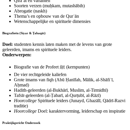
Qirā’āt en varianten
Soorten verzen (muḥkam, mutashābih)
Abrogatie (naskh)
Thema’s en opbouw van de Qurʾān
Wetenschappelijke en spirituele dimensies
Biografieën (Siyar & Ṭabaqāt)
Doel:
studenten kennis laten maken met de levens van grote
geleerden, imams en spirituele leiders.
Onderwerpen:
Biografie van de Profeet ﷺ (kernpunten)
De vier rechtgeleide kaliefen
Grote imams van fiqh (Abū Ḥanīfah, Mālik, al‑Shāfiʿī,
Aḥmad)
Hadith‑geleerden (al‑Bukhārī, Muslim, al‑Tirmidhī)
Tafsīr‑geleerden (al‑Ṭabarī, al‑Qurṭubī, al‑Rāzī)
Hoorcollege
Spirituele leiders (Junayd, Ghazālī, Qādrī‑Razvi
traditie)
Hoorcollege
Doel: karaktervorming, leiderschap en inspiratie
Praktijkgericht Onderzoek