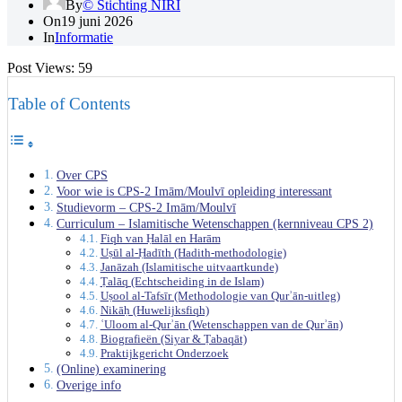
By
© Stichting NIRI
On
19 juni 2026
In
Informatie
Post Views:
59
Table of Contents
Over CPS
Voor wie is CPS‑2 Imām/Moulvī opleiding interessant
Studievorm – CPS‑2 Imām/Moulvī
Curriculum – Islamitische Wetenschappen (kernniveau CPS 2)
Fiqh van Ḥalāl en Harām
Uṣūl al‑Ḥadīth (Hadith‑methodologie)
Janāzah (Islamitische uitvaartkunde)
Ṭalāq (Echtscheiding in de Islam)
Uṣool al‑Tafsīr (Methodologie van Qurʾān‑uitleg)
Nikāḥ (Huwelijksfiqh)
ʿUloom al‑Qurʾān (Wetenschappen van de Qurʾān)
Biografieën (Siyar & Ṭabaqāt)
Praktijkgericht Onderzoek
(Online) examinering
Overige info