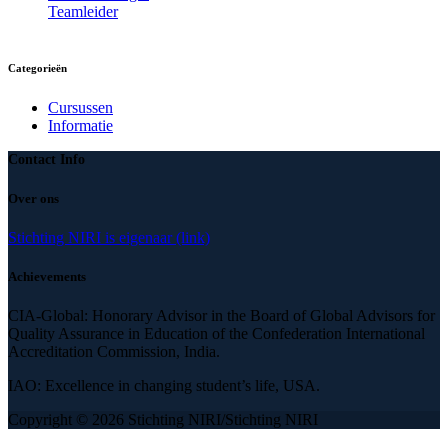
Teamleider
Categorieën
Cursussen
Informatie
Contact Info
Over ons
Stichting NIRI is eigenaar (link)
Achievements
CIA-Global: Honorary Advisor in the Board of Global Advisors for
Quality Assurance in Education of the Confederation International
Accreditation Commission, India.
IAO: Excellence in changing student’s life, USA.
Copyright © 2026 Stichting NIRI/Stichting NIRI