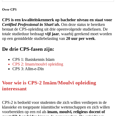
Over CPS
CPS is een kwaliteitskenmerk op bachelor niveau en staat voor
Certified Professional in Sharī
ʿah
.
Om deze status te bereiken
bestaat de CPS‑opleiding uit drie opeenvolgende studiefasen. De
totale studieduur bedraagt
vijf jaar
, waarbij gerekend moet worden
op een gemiddelde studiebelasting van
20 uur per week
.
De drie CPS-fasen zijn:
CPS 1: Basiskennis Islam
CPS 2: Imam/moulvī opleiding
CPS 3: Alīm-e-Dīn
Voor wie is CPS‑2 Imām/Moulvī opleiding
interessant
CPS‑2 is bedoeld voor studenten die zich willen verdiepen in de
klassieke en toegepaste islamitische wetenschappen en zich willen
voorbereiden op een rol als
imam, moulvī, religieus docent of