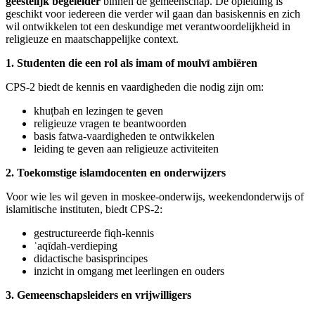
geestelijk begeleider
binnen de gemeenschap. De opleiding is
geschikt voor iedereen die verder wil gaan dan basiskennis en zich
wil ontwikkelen tot een deskundige met verantwoordelijkheid in
religieuze en maatschappelijke context.
1. Studenten die een rol als imam of moulvī ambiëren
CPS‑2 biedt de kennis en vaardigheden die nodig zijn om:
khuṭbah en lezingen te geven
religieuze vragen te beantwoorden
basis fatwa‑vaardigheden te ontwikkelen
leiding te geven aan religieuze activiteiten
2. Toekomstige islamdocenten en onderwijzers
Voor wie les wil geven in moskee‑onderwijs, weekendonderwijs of
islamitische instituten, biedt CPS‑2:
gestructureerde fiqh‑kennis
ʿaqīdah‑verdieping
didactische basisprincipes
inzicht in omgang met leerlingen en ouders
3. Gemeenschapsleiders en vrijwilligers