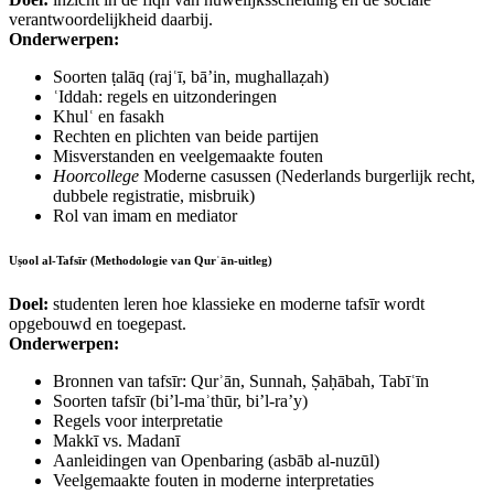
verantwoordelijkheid daarbij.
Onderwerpen:
Soorten ṭalāq (rajʿī, bā’in, mughallaẓah)
ʿIddah: regels en uitzonderingen
Khulʿ en fasakh
Rechten en plichten van beide partijen
Misverstanden en veelgemaakte fouten
Hoorcollege
Moderne casussen (Nederlands burgerlijk recht,
dubbele registratie, misbruik)
Rol van imam en mediator
Uṣool al‑Tafsīr (Methodologie van Qurʾān‑uitleg)
Doel:
studenten leren hoe klassieke en moderne tafsīr wordt
opgebouwd en toegepast.
Onderwerpen:
Bronnen van tafsīr: Qurʾān, Sunnah, Ṣaḥābah, Tabīʿīn
Soorten tafsīr (bi’l‑maʾthūr, bi’l‑ra’y)
Regels voor interpretatie
Makkī vs. Madanī
Aanleidingen van Openbaring (asbāb al‑nuzūl)
Veelgemaakte fouten in moderne interpretaties