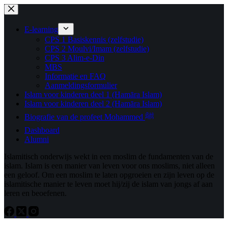
Ga
naar
de
E-learning
inhoud
CPS 1 Basiskennis (zelfstudie)
CPS 2 Moulvi/Imam (zelfstudie)
CPS 3 Alim-e-Din
MBS
Informatie en FAQ
Aanmeldingsformulier
Islam voor kinderen deel 1 (Hamāra Islam)
Islam voor kinderen deel 2 (Hamāra Islam)
Biografie van de profeet Mohammed ﷺ
Dashboard
Alumni
Islamitisch onderwijs wekt in een moslim de fundamenten van de
islam. Islam is een manier van leven voor ons moslims, niet alleen
een geloof. Om een ​​moslim te laten opgroeien en zijn leven op de
islamitische manier te leven moet hij/zij de islam van jongs af aan
leren en beoefenen.