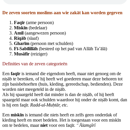
De zeven soorten moslims aan wie zakāt kan worden gegeven
Faqīr
(arme persoon)
Miskīn
(bedelaar)
Amīl
(aangewezen persoon)
Riqāb
(slaaf)
Gharīm
(persoon met schulden)
Fī‑Sabīlillāh
(besteed op het pad van Allāh Ta’ālā)
Musāfir
(reiziger)
Definities van de zeven categorieën
Een
faqīr
is iemand die eigendom heeft, maar niet genoeg om de
niṣāb te bereiken, of hij heeft wel goederen maar deze behoren tot
zijn basisbehoeften (huis, kleding, gereedschap, bedienden). Deze
worden niet meegeteld in de niṣāb.
Als hij spaargeld heeft dat minder is dan de niṣāb, of hij heeft
spaargeld maar ook schulden waardoor hij onder de niṣāb komt, dan
is hij een faqīr.
Radd‑ul‑Mu
ḥtār, etc.
Een
miskīn
is iemand die niets heeft en zelfs geen onderdak of
kleding heeft en moet bedelen. Het is toegestaan voor een miskīn
om te bedelen, maar
niet
voor een faqīr.
‘
ʿ
Ālamgīrī