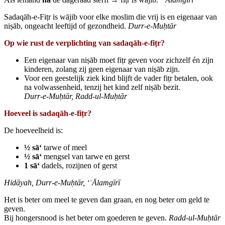
Sadaqāh‑e‑Fiṭr is wājib voor elke moslim die vrij is en eigenaar van
niṣāb, ongeacht leeftijd of gezondheid.
Durr‑e‑Mu
ḥtār
Op wie rust de verplichting van sadaqāh‑e‑fi
ṭr?
Een eigenaar van niṣāb moet fiṭr geven voor zichzelf én zijn
kinderen, zolang zij geen eigenaar van niṣāb zijn.
Voor een geestelijk ziek kind blijft de vader fiṭr betalen, ook
na volwassenheid, tenzij het kind zelf niṣāb bezit.
Durr‑e‑Mu
ḥtār, Radd‑ul‑Mu
ḥtār
Hoeveel is sadaqāh‑e‑fi
ṭr?
De hoeveelheid is:
½ sā‘
tarwe of meel
½ sā‘
mengsel van tarwe en gerst
1 sā‘
dadels, rozijnen of gerst
Hidāyah, Durr‑e‑Mu
ḥtār, ‘
ʿ
Ālamgīrī
Het is beter om meel te geven dan graan, en nog beter om geld te
geven.
Bij hongersnood is het beter om goederen te geven.
Radd‑ul‑Mu
ḥtār