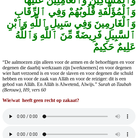
وَٱلْمَسَاكِينِ
وَٱلْعَامِلِينَ
عَلَيْهَا
وَٱلْمُؤَلَّفَةِ
قُلُوبُهُمْ
وَفِي
ٱلرِّقَابِ
وَٱلْغَارِمِينَ
وَفِي
سَبِيلِ
ٱللَّهِ
وَٱبْنِ
ٱلسَّبِيلِ
فَرِيضَةً
مِّنَ
ٱللَّهِ
وَٱللَّهُ
عَلِيمٌ
حَكِيمٌ
“De aalmoezen zijn alleen voor de armen en de behoeftigen en voor
degenen die daarbij werkzaam zijn [werknemers] en voor degenen
wier hart verzoend is en voor de slaven en voor degenen die schuld
hebben en voor de zaak van Allāh en voor de reiziger: dit is een
gebod van Allāh. En Allāh is Alwetend, Alwijs.”
Surah at‑Taubah
(Berouw), H9, vers 60
Wie/wat heeft geen recht op zakaat?