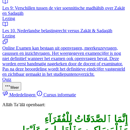
Les 9: Verschillen tussen de vier soennitische madhāhib over Zakāt
en Sadaqāh
Lezing
Les 10. Nederlandse belastingrecht versus Zakāt & Sadaqāh
Lezing
Online Examen kan bestaan uit openvragen, meerkeuzevragen,
casussen en inzichtvragen. Het weergegeven examencijfer is nog
niet definitief wanneer het examen ook openvragen bevat. Deze
worden eerst handmatig nagekeken door de docent of examinator.
Pas na deze beoordeling wordt het definitieve eindcijfer vastgesteld
en zichtbaar gemaakt in het studiepuntenoverzicht.
Quiz
Meer
Mededelingen
Cursus informatie
Allāh Ta’ālā openbaart:
إِنَّمَا
ٱلصَّدَقَاتُ
لِلْفُقَرَآءِ