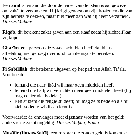
Een
amīl
is iemand die door de leider van de Islam is aangewezen
om zakāt te verzamelen. Hij krijgt genoeg om zijn kosten en die van
zijn helpers te dekken, maar niet meer dan wat hij heeft verzameld.
Durr‑e‑Mu
ḥtār
Riqāb,
dit betekent zakāt geven aan een slaaf zodat hij zichzelf kan
vrijkopen.
Gharīm
, een persoon die zoveel schulden heeft dat hij, na
afbetaling, niet genoeg overhoudt om de niṣāb te bereiken.
Durr‑e‑Mu
ḥtār
Fī‑Sabīlillāh
, dit betekent: uitgeven op het pad van Allāh Ta’ālā.
Voorbeelden:
Iemand die naar jihād wil maar geen middelen heeft
Iemand die hadj wil verrichten maar geen middelen heeft (hij
mag echter niet bedelen)
Een student die religie studeert; hij mag zelfs bedelen als hij
zich volledig wijdt aan kennis
Voorwaarde: de ontvanger moet
eigenaar
worden van het geld;
anders is de zakāt ongeldig.
Durr‑e‑Mu
ḥtār, Bahār
Musāfir (Ibn‑us‑Sabīl)
, een reiziger die zonder geld is komen te