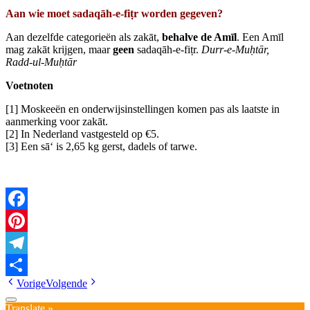
Aan wie moet sadaqāh‑e‑fi
ṭr worden gegeven?
Aan dezelfde categorieën als zakāt,
behalve de Amīl
. Een Amīl
mag zakāt krijgen, maar
geen
sadaqāh‑e‑fiṭr.
Durr‑e‑Mu
ḥtār,
Radd‑ul‑Mu
ḥtār
Voetnoten
[1] Moskeeën en onderwijsinstellingen komen pas als laatste in
aanmerking voor zakāt.
[2] In Nederland vastgesteld op €5.
[3] Een sā‘ is 2,65 kg gerst, dadels of tarwe.
Facebook
Pinterest
Telegram
Vorige
Volgende
Delen
Translate »