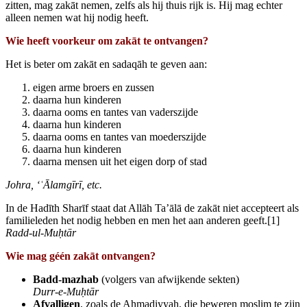
zitten, mag zakāt nemen, zelfs als hij thuis rijk is. Hij mag echter
alleen nemen wat hij nodig heeft.
Wie heeft voorkeur om zakāt te ontvangen?
Het is beter om zakāt en sadaqāh te geven aan:
eigen arme broers en zussen
daarna hun kinderen
daarna ooms en tantes van vaderszijde
daarna hun kinderen
daarna ooms en tantes van moederszijde
daarna hun kinderen
daarna mensen uit het eigen dorp of stad
Johra, ‘
ʿ
Ālamgīrī, etc.
In de Hadīth Sharīf staat dat Allāh Ta’ālā de zakāt niet accepteert als
familieleden het nodig hebben en men het aan anderen geeft.[1]
Radd‑ul‑Mu
ḥtār
Wie mag géén zakāt ontvangen?
Badd‑mazhab
(volgers van afwijkende sekten)
Durr‑e‑Mu
ḥtār
Afvalligen
, zoals de Aḥmadiyyah, die beweren moslim te zijn