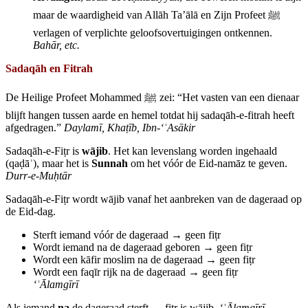
maar de waardigheid van Allāh Ta’ālā en Zijn Profeet ﷺ
verlagen of verplichte geloofsovertuigingen ontkennen.
Bahār, etc.
Sadaqāh en Fitrah
De Heilige Profeet Mohammed ﷺ zei: “Het vasten van een dienaar
blijft hangen tussen aarde en hemel totdat hij sadaqāh‑e‑fitrah heeft
afgedragen.”
Daylamī, Kha
ṭīb, Ibn‑‘
ʿAsākir
Sadaqāh‑e‑Fiṭr is
wājib
. Het kan levenslang worden ingehaald
(qaḍāʾ), maar het is
Sunnah
om het vóór de Eid‑namāz te geven.
Durr‑e‑Mu
ḥtār
Sadaqāh‑e‑Fiṭr wordt wājib vanaf het aanbreken van de dageraad op
de Eid‑dag.
Sterft iemand vóór de dageraad → geen fiṭr
Wordt iemand na de dageraad geboren → geen fiṭr
Wordt een kāfir moslim na de dageraad → geen fiṭr
Wordt een faqīr rijk na de dageraad → geen fiṭr
‘
ʿ
Ālamgīrī
Als iemand
na
de dageraad sterft → fiṭr is wājib.
‘
ʿ
Ālamgīrī