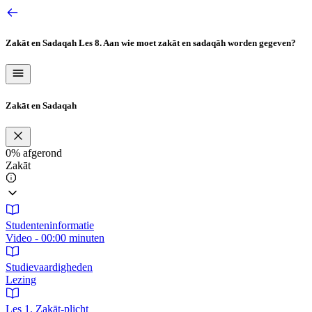
Ga
naar
de
Zakāt en Sadaqah
Les 8. Aan wie moet zakāt en sadaqāh worden gegeven?
inhoud
Zakāt en Sadaqah
0%
afgerond
Zakāt
Studenteninformatie
Video - 00:00 minuten
Studievaardigheden
Lezing
Les 1. Zakāt‑plicht