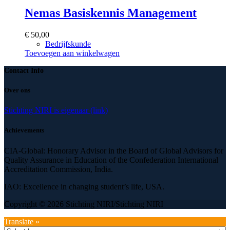
Nemas Basiskennis Management
€
50,00
Bedrijfskunde
Toevoegen aan winkelwagen
Contact Info
Over ons
Stichting NIRI is eigenaar (link)
Achievements
CIA-Global: Honorary Advisor in the Board of Global Advisors for
Quality Assurance in Education of the Confederation International
Accreditation Commission, India.
IAO: Excellence in changing student’s life, USA.
Copyright © 2026 Stichting NIRI/Stichting NIRI
Translate »