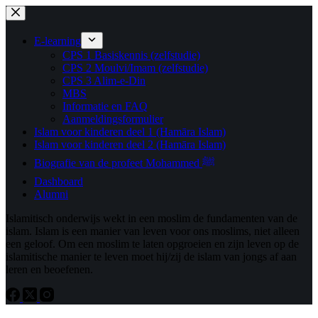
Ga
naar
de
E-learning
inhoud
CPS 1 Basiskennis (zelfstudie)
CPS 2 Moulvi/Imam (zelfstudie)
CPS 3 Alim-e-Din
MBS
Informatie en FAQ
Aanmeldingsformulier
Islam voor kinderen deel 1 (Hamāra Islam)
Islam voor kinderen deel 2 (Hamāra Islam)
Biografie van de profeet Mohammed ﷺ
Dashboard
Alumni
Islamitisch onderwijs wekt in een moslim de fundamenten van de
islam. Islam is een manier van leven voor ons moslims, niet alleen
een geloof. Om een ​​moslim te laten opgroeien en zijn leven op de
islamitische manier te leven moet hij/zij de islam van jongs af aan
leren en beoefenen.