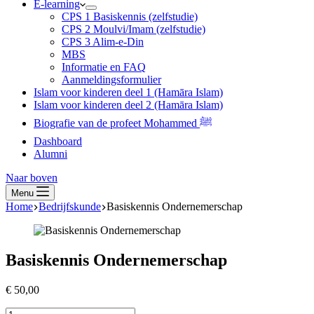
E-learning
CPS 1 Basiskennis (zelfstudie)
CPS 2 Moulvi/Imam (zelfstudie)
CPS 3 Alim-e-Din
MBS
Informatie en FAQ
Aanmeldingsformulier
Islam voor kinderen deel 1 (Hamāra Islam)
Islam voor kinderen deel 2 (Hamāra Islam)
Biografie van de profeet Mohammed ﷺ
Dashboard
Alumni
Naar boven
Menu
Home
Bedrijfskunde
Basiskennis Ondernemerschap
Basiskennis Ondernemerschap
€
50,00
Basiskennis