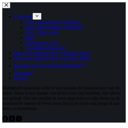
Ga
naar
de
E-learning
inhoud
CPS 1 Basiskennis (zelfstudie)
CPS 2 Moulvi/Imam (zelfstudie)
CPS 3 Alim-e-Din
MBS
Informatie en FAQ
Aanmeldingsformulier
Islam voor kinderen deel 1 (Hamāra Islam)
Islam voor kinderen deel 2 (Hamāra Islam)
Biografie van de profeet Mohammed ﷺ
Dashboard
Alumni
Islamitisch onderwijs wekt in een moslim de fundamenten van de
islam. Islam is een manier van leven voor ons moslims, niet alleen
een geloof. Om een ​​moslim te laten opgroeien en zijn leven op de
islamitische manier te leven moet hij/zij de islam van jongs af aan
leren en beoefenen.