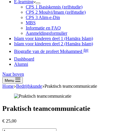
E-learning
CPS 1 Basiskennis (zelfstudie)
CPS 2 Moulvi/Imam (zelfstudie)
CPS 3 Alim-e-Din
MBS
Informatie en FAQ
Aanmeldingsformulier
Islam voor kinderen deel 1 (Hamāra Islam)
Islam voor kinderen deel 2 (Hamāra Islam)
Biografie van de profeet Mohammed ﷺ
Dashboard
Alumni
Naar boven
Menu
Home
Bedrijfskunde
Praktisch teamcommunicatie
Praktisch teamcommunicatie
€
25,00
Praktisch