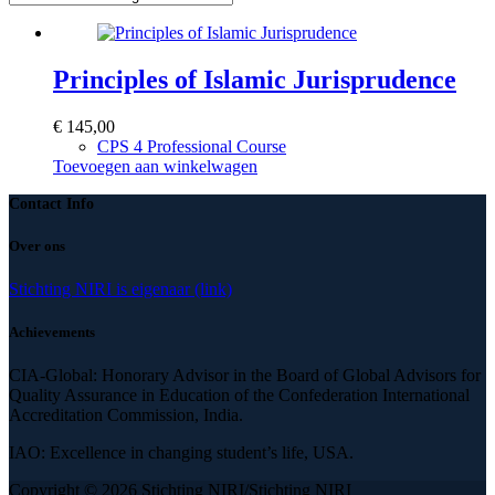
Principles of Islamic Jurisprudence
€
145,00
CPS 4 Professional Course
Toevoegen aan winkelwagen
Contact Info
Over ons
Stichting NIRI is eigenaar (link)
Achievements
CIA-Global: Honorary Advisor in the Board of Global Advisors for
Quality Assurance in Education of the Confederation International
Accreditation Commission, India.
IAO: Excellence in changing student’s life, USA.
Copyright © 2026 Stichting NIRI/Stichting NIRI