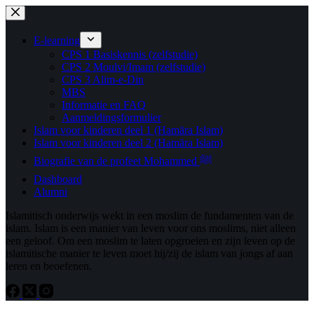
Ga
naar
de
E-learning
inhoud
CPS 1 Basiskennis (zelfstudie)
CPS 2 Moulvi/Imam (zelfstudie)
CPS 3 Alim-e-Din
MBS
Informatie en FAQ
Aanmeldingsformulier
Islam voor kinderen deel 1 (Hamāra Islam)
Islam voor kinderen deel 2 (Hamāra Islam)
Biografie van de profeet Mohammed ﷺ
Dashboard
Alumni
Islamitisch onderwijs wekt in een moslim de fundamenten van de
islam. Islam is een manier van leven voor ons moslims, niet alleen
een geloof. Om een ​​moslim te laten opgroeien en zijn leven op de
islamitische manier te leven moet hij/zij de islam van jongs af aan
leren en beoefenen.