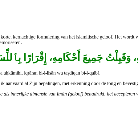
emoriseren.
ِ
وَقَبِلْتُ
جَمِيعَ
أَحْكَامِهِ،
إِقْرَارًا
بِٱللِّس
aḥkāmihi, iqrāran bi-l-lisān wa taṣdīqan bi-l-qalb].
ik aanvaard al Zijn bepalingen, met erkenning door de tong en bevestigi
ijke als innerlijke dimensie van Imān (geloof) benadrukt: het accepter