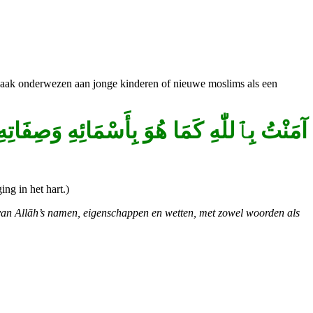
آمَنْتُ
بِٱللّٰهِ
كَمَا
هُوَ
بِأَسْمَائِهِ
وَصِفَاتِه،
ng in het hart.)
en van Allāh’s namen, eigenschappen en wetten, met zowel woorden als