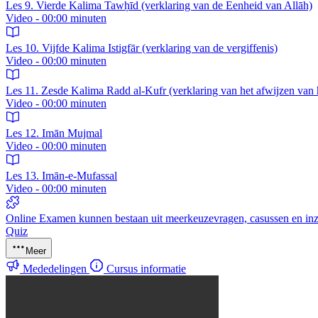
Les 9. Vierde Kalima Tawḥīd (verklaring van de Eenheid van Allāh)
Video - 00:00 minuten
Les 10. Vijfde Kalima Istigfār (verklaring van de vergiffenis)
Video - 00:00 minuten
Les 11. Zesde Kalima Radd al-Kufr (verklaring van het afwijzen van 
Video - 00:00 minuten
Les 12. Imān Mujmal
Video - 00:00 minuten
Les 13. Imān-e-Mufassal
Video - 00:00 minuten
Online Examen kunnen bestaan uit meerkeuzevragen, casussen en inz
Quiz
Meer
Mededelingen
Cursus informatie