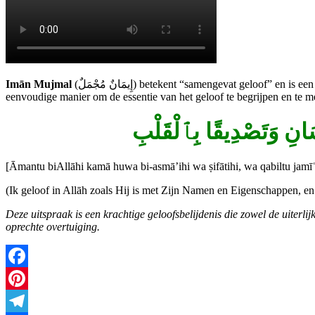
Imān Mujmal
(إِيمَانٌ مُجْمَلٌ) betekent “samengevat geloof” en is een korte, kernachtige formulering van het islamitische geloof. Het wordt vaak onderwezen aan jonge kinderen of nieuwe moslims als een
eenvoudige manier om de essentie van het geloof te begrijpen en te m
َانِ
وَتَصْدِيقًا
بِٱلْقَلْبِ
[Āmantu biAllāhi kamā huwa bi-asmā’ihi wa ṣifātihi, wa qabiltu jamīʿa 
(Ik geloof in Allāh zoals Hij is met Zijn Namen en Eigenschappen, en 
Deze uitspraak is een krachtige geloofsbelijdenis die zowel de uiterl
oprechte overtuiging.
Facebook
Pinterest