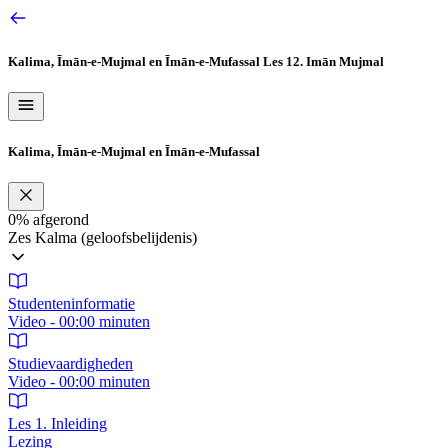
Ga
naar
de
Kalima, Īmān‑e‑Mujmal en Īmān‑e‑Mufassal
Les 12. Imān Mujmal
inhoud
Kalima, Īmān‑e‑Mujmal en Īmān‑e‑Mufassal
0%
afgerond
Zes Kalma (geloofsbelijdenis)
Studenteninformatie
Video - 00:00 minuten
Studievaardigheden
Video - 00:00 minuten
Les 1. Inleiding
Lezing