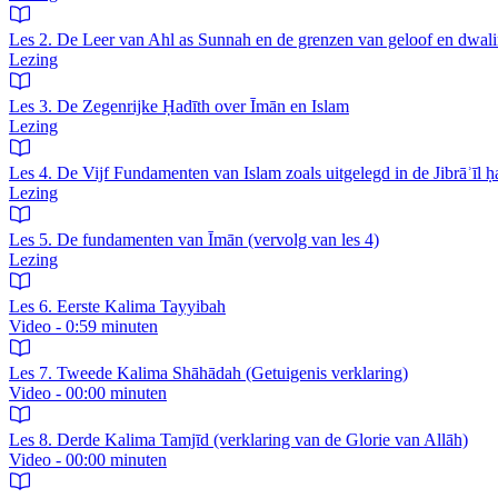
Les 2. De Leer van Ahl as Sunnah en de grenzen van geloof en dwal
Lezing
Les 3. De Zegenrijke Ḥadīth over Īmān en Islam
Lezing
Les 4. De Vijf Fundamenten van Islam zoals uitgelegd in de Jibrāʾīl ḥ
Lezing
Les 5. De fundamenten van Īmān (vervolg van les 4)
Lezing
Les 6. Eerste Kalima Tayyibah
Video - 0:59 minuten
Les 7. Tweede Kalima Shāhādah (Getuigenis verklaring)
Video - 00:00 minuten
Les 8. Derde Kalima Tamjīd (verklaring van de Glorie van Allāh)
Video - 00:00 minuten