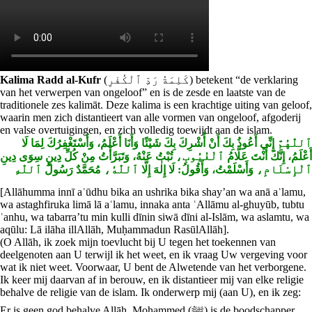
Kalima Radd al-Kufr
(كَلِمَةُ رَدِّ ٱلْكُفْرِ) betekent “de verklaring
van het verwerpen van ongeloof” en is de zesde en laatste van de
traditionele zes kalimāt. Deze kalima is een krachtige uiting van geloof,
waarin men zich distantieert van alle vormen van ongeloof, afgoderij
en valse overtuigingen, en zich volledig toewijdt aan de islam.
ٱللّٰهُمَّ
إِنِّي
أَعُوذُ
بِكَ
أَنْ
أُشْرِكَ
بِكَ
شَيْئًا
وَأَنَا
أَعْلَمُ،
وَأَسْتَغْفِرُكَ
لِمَا
لَا
أَعْلَمُ،
إِنَّكَ
أَنْتَ
عَلَّامُ
ٱلْغُيُوبِ،
تُبْتُ
عَنْهُ،
وَتَبَرَّأْتُ
مِنْ
كُلِّ
دِينٍ
سِوَى
دِينِ
ٱللّٰهِ
رَسُولُ
مُحَمَّدٌ
ٱللّٰهُ،
إِلَّا
إِلٰهَ
لَا
:
وَأَقُولُ
وَأَسْلَمْتُ،
ٱلْإِسْلَامِ،
[Allāhumma innī aʿūdhu bika an ushrika bika shay’an wa anā aʿlamu,
wa astaghfiruka limā lā aʿlamu, innaka anta ʿAllāmu al-ghuyūb, tubtu
ʿanhu, wa tabarra’tu min kulli dīnin siwā dīni al-Islām, wa aslamtu, wa
aqūlu: Lā ilāha illAllāh, Muḥammadun RasūlAllāh].
(O Allāh, ik zoek mijn toevlucht bij U tegen het toekennen van
deelgenoten aan U terwijl ik het weet, en ik vraag Uw vergeving voor
wat ik niet weet. Voorwaar, U bent de Alwetende van het verborgene.
Ik keer mij daarvan af in berouw, en ik distantieer mij van elke religie
behalve de religie van de islam. Ik onderwerp mij (aan U), en ik zeg:
Er is geen god behalve Allāh, Mohammed (ﷺ) is de boodschapper