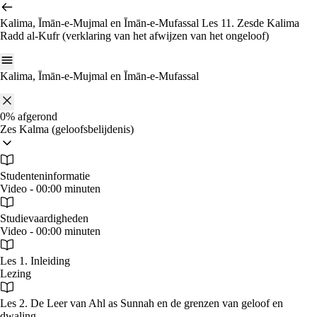
Ga
naar
Kalima, Īmān‑e‑Mujmal en Īmān‑e‑Mufassal
Les 11. Zesde Kalima
de
Radd al-Kufr (verklaring van het afwijzen van het ongeloof)
inhoud
Kalima, Īmān‑e‑Mujmal en Īmān‑e‑Mufassal
0%
afgerond
Zes Kalma (geloofsbelijdenis)
Studenteninformatie
Video - 00:00 minuten
Studievaardigheden
Video - 00:00 minuten
Les 1. Inleiding
Lezing
Les 2. De Leer van Ahl as Sunnah en de grenzen van geloof en
dwaling