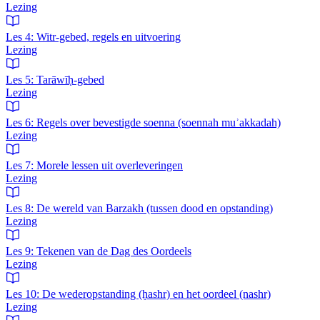
Lezing
Les 4: Witr-gebed, regels en uitvoering
Lezing
Les 5: Tarāwīḥ-gebed
Lezing
Les 6: Regels over bevestigde soenna (soennah muʾakkadah)
Lezing
Les 7: Morele lessen uit overleveringen
Lezing
Les 8: De wereld van Barzakh (tussen dood en opstanding)
Lezing
Les 9: Tekenen van de Dag des Oordeels
Lezing
Les 10: De wederopstanding (ḥashr) en het oordeel (nashr)
Lezing