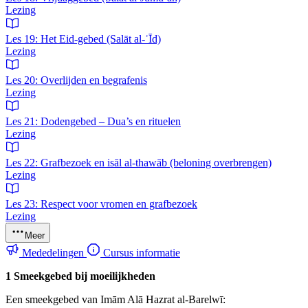
Lezing
Les 19: Het Eid-gebed (Salāt al-ʿĪd)
Lezing
Les 20: Overlijden en begrafenis
Lezing
Les 21: Dodengebed – Dua’s en rituelen
Lezing
Les 22: Grafbezoek en isāl al-thawāb (beloning overbrengen)
Lezing
Les 23: Respect voor vromen en grafbezoek
Lezing
Meer
Mededelingen
Cursus informatie
1 Smeekgebed bij moeilijkheden
Een smeekgebed van Imām Alā Hazrat al-Barelwī: