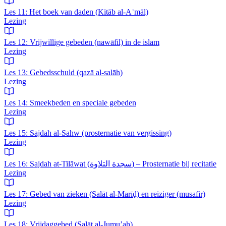
Les 11: Het boek van daden (Kitāb al-Aʿmāl)
Lezing
Les 12: Vrijwillige gebeden (nawāfil) in de islam
Lezing
Les 13: Gebedsschuld (qazā al-salāh)
Lezing
Les 14: Smeekbeden en speciale gebeden
Lezing
Les 15: Sajdah al-Sahw (prosternatie van vergissing)
Lezing
Les 16: Sajdah at-Tilāwat (سجدة التلاوة) – Prosternatie bij recitatie
Lezing
Les 17: Gebed van zieken (Salāt al-Marīḍ) en reiziger (musafir)
Lezing
Les 18: Vrijdaggebed (Salāt al-Jumu’ah)