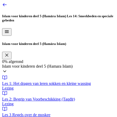
Ga
naar
de
Islam voor kinderen deel 5 (Hamāra Islam)
Les 14: Smeekbeden en speciale
inhoud
gebeden
Islam voor kinderen deel 5 (Hamāra Islam)
0%
afgerond
Islam voor kinderen deel 5 (Hamara Islam)
Les 1: Het dragen van leren sokken en kleine wassing
Lezing
Les 2: Begrip van Voorbeschikking (Taqdīr)
Lezing
Les 3 Regels over de moskee