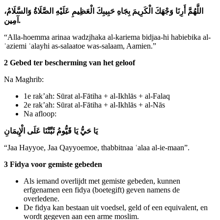
اللَّهُمَّ
أَرِنَا
وَجْهَكَ
الْكَرِيمَ
بِجَاهِ
حَبِيبِكَ
الْعَظِيمِ
عَلَيْهِ
الصَّلَاةُ
وَالسَّلَامُ،
آمِين.
“Alla-hoemma arinaa wadzjhaka al-kariema bidjaa-hi habiebika al-
ʿaziemi ʿalayhi as-salaatoe was-salaam, Aamien.”
2 Gebed ter bescherming van het geloof
Na Maghrib:
1e rak’ah: Sūrat al-Fātiha + al-Ikhlās + al-Falaq
2e rak’ah: Sūrat al-Fātiha + al-Ikhlās + al-Nās
Na afloop:
يَا
حَيُّ
يَا
قَيُّومُ
ثَبِّتْنَا
عَلَى
الْإِيمَانِ
“Jaa Hayyoe, Jaa Qayyoemoe, thabbitnaa ʿalaa al-ie-maan”.
3 Fidya voor gemiste gebeden
Als iemand overlijdt met gemiste gebeden, kunnen
erfgenamen een fidya (boetegift) geven namens de
overledene.
De fidya kan bestaan uit voedsel, geld of een equivalent, en
wordt gegeven aan een arme moslim.