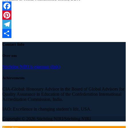
Facebook
Pinterest
Telegram
Delen
Contact Info
Over ons
Stichting NIRI is eigenaar (link)
Achievements
CIA-Global: Honorary Advisor in the Board of Global Advisors for
Quality Assurance in Education of the Confederation International
Accreditation Commission, India.
IAO: Excellence in changing student’s life, USA.
Copyright © 2026 Stichting NIRI/Stichting NIRI