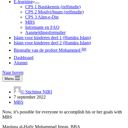
E-learning
CPS 1 Basiskennis (zelfstudie)
CPS 2 Moulvi/Imam (zelfstudie)
CPS 3 Alim-e-Din
MBS
Informatie en FAQ
Aanmeldingsformulier
Islam voor kinderen deel 1 (Hamāra Islam)
Islam voor kinderen deel 2 (Hamāra Islam)
Biografie van de profeet Mohammed ﷺ
Dashboard
Alumni
Naar boven
Menu
© Stichting NIRI
7 september 2022
MBS
Now, it’s possible for everyone to accomplish his or her goals with
MBS
Maulana al-Hafiz Muhammad Imran, BBA