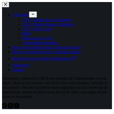
Ga
naar
de
E-learning
inhoud
CPS 1 Basiskennis (zelfstudie)
CPS 2 Moulvi/Imam (zelfstudie)
CPS 3 Alim-e-Din
MBS
Informatie en FAQ
Aanmeldingsformulier
Islam voor kinderen deel 1 (Hamāra Islam)
Islam voor kinderen deel 2 (Hamāra Islam)
Biografie van de profeet Mohammed ﷺ
Dashboard
Alumni
Islamitisch onderwijs wekt in een moslim de fundamenten van de
islam. Islam is een manier van leven voor ons moslims, niet alleen
een geloof. Om een ​​moslim te laten opgroeien en zijn leven op de
islamitische manier te leven moet hij/zij de islam van jongs af aan
leren en beoefenen.