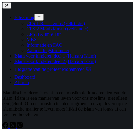
Ga
Ga
naar
naar
de
de
E-learning
inhoud
inhoud
CPS 1 Basiskennis (zelfstudie)
CPS 2 Moulvi/Imam (zelfstudie)
CPS 3 Alim-e-Din
MBS
Informatie en FAQ
Aanmeldingsformulier
Islam voor kinderen deel 1 (Hamāra Islam)
Islam voor kinderen deel 2 (Hamāra Islam)
Biografie van de profeet Mohammed ﷺ
Dashboard
Alumni
Islamitisch onderwijs wekt in een moslim de fundamenten van de
islam. Islam is een manier van leven voor ons moslims, niet alleen
een geloof. Om een ​​moslim te laten opgroeien en zijn leven op de
islamitische manier te leven moet hij/zij de islam van jongs af aan
leren en beoefenen.