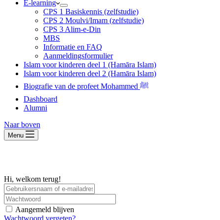
E-learning
CPS 1 Basiskennis (zelfstudie)
CPS 2 Moulvi/Imam (zelfstudie)
CPS 3 Alim-e-Din
MBS
Informatie en FAQ
Aanmeldingsformulier
Islam voor kinderen deel 1 (Hamāra Islam)
Islam voor kinderen deel 2 (Hamāra Islam)
Biografie van de profeet Mohammed ﷺ
Dashboard
Alumni
Naar boven
Menu
Hi, welkom terug!
Aangemeld blijven
Wachtwoord vergeten?