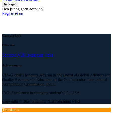
Inloggen
Heb je nog geen account?
Registreer nu
Contact Info
Over ons
Stichting NIRI is eigenaar (link)
Achievements
CIA-Global: Honorary Advisor in the Board of Global Advisors for
Quality Assurance in Education of the Confederation International
Accreditation Commission, India.
IAO: Excellence in changing student’s life, USA.
Copyright © 2026 Stichting NIRI/Stichting NIRI
Translate »