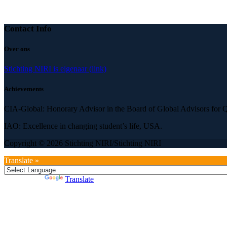
Contact Info
Over ons
Stichting NIRI is eigenaar (link)
Achievements
CIA-Global: Honorary Advisor in the Board of Global Advisors for Qu
IAO: Excellence in changing student’s life, USA.
Copyright © 2026 Stichting NIRI/Stichting NIRI
Translate »
Powered by
Translate