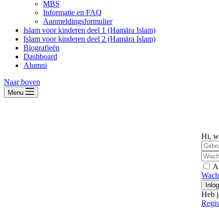
MBS
Informatie en FAQ
Aanmeldingsformulier
Islam voor kinderen deel 1 (Hamāra Islam)
Islam voor kinderen deel 2 (Hamāra Islam)
Biografieën
Dashboard
Alumni
Naar boven
Menu
Hi, w
A
Wach
Inlo
Heb j
Regis