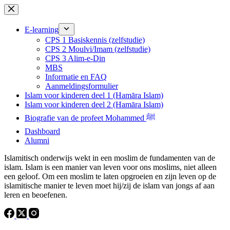
Ga
Ga
naar
naar
de
de
E-learning
inhoud
inhoud
CPS 1 Basiskennis (zelfstudie)
CPS 2 Moulvi/Imam (zelfstudie)
CPS 3 Alim-e-Din
MBS
Informatie en FAQ
Aanmeldingsformulier
Islam voor kinderen deel 1 (Hamāra Islam)
Islam voor kinderen deel 2 (Hamāra Islam)
Biografie van de profeet Mohammed ﷺ
Dashboard
Alumni
Islamitisch onderwijs wekt in een moslim de fundamenten van de
islam. Islam is een manier van leven voor ons moslims, niet alleen
een geloof. Om een ​​moslim te laten opgroeien en zijn leven op de
islamitische manier te leven moet hij/zij de islam van jongs af aan
leren en beoefenen.