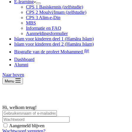
E-learning
CPS 1 Basiskennis (zelfstudie)
CPS 2 Moulvi/Imam (zelfstudie)
CPS 3 Alim-e-Din
MBS
Informatie en FAQ
Aanmeldingsformulier
Islam voor kinderen deel 1 (Hamāra Islam)
Islam voor kinderen deel 2 (Hamāra Islam)
Biografie van de profeet Mohammed ﷺ
Dashboard
Alumni
Naar boven
Menu
Hi, welkom terug!
Aangemeld blijven
Wachtwoord vergeten?