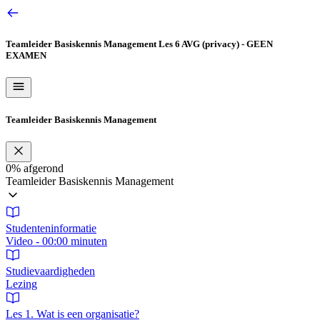
Ga
naar
de
Teamleider Basiskennis Management
Les 6 AVG (privacy) - GEEN
inhoud
EXAMEN
Teamleider Basiskennis Management
0%
afgerond
Teamleider Basiskennis Management
Studenteninformatie
Video - 00:00 minuten
Studievaardigheden
Lezing
Les 1. Wat is een organisatie?