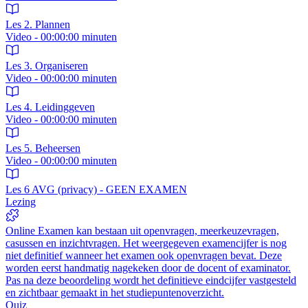
Les 2. Plannen
Video - 00:00:00 minuten
Les 3. Organiseren
Video - 00:00:00 minuten
Les 4. Leidinggeven
Video - 00:00:00 minuten
Les 5. Beheersen
Video - 00:00:00 minuten
Les 6 AVG (privacy) - GEEN EXAMEN
Lezing
Online Examen kan bestaan uit openvragen, meerkeuzevragen,
casussen en inzichtvragen. Het weergegeven examencijfer is nog
niet definitief wanneer het examen ook openvragen bevat. Deze
worden eerst handmatig nagekeken door de docent of examinator.
Pas na deze beoordeling wordt het definitieve eindcijfer vastgesteld
en zichtbaar gemaakt in het studiepuntenoverzicht.
Quiz