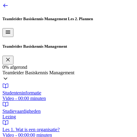
Ga
naar
de
Teamleider Basiskennis Management
Les 2. Plannen
inhoud
Teamleider Basiskennis Management
0%
afgerond
Teamleider Basiskennis Management
Studenteninformatie
Video - 00:00 minuten
Studievaardigheden
Lezing
Les 1. Wat is een organisatie?
Video - 00:00:00 minuten