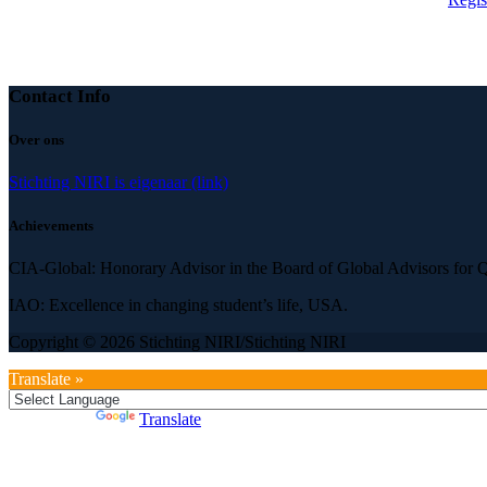
Contact Info
Over ons
Stichting NIRI is eigenaar (link)
Achievements
CIA-Global: Honorary Advisor in the Board of Global Advisors for Qu
IAO: Excellence in changing student’s life, USA.
Copyright © 2026 Stichting NIRI/Stichting NIRI
Translate »
Powered by
Translate