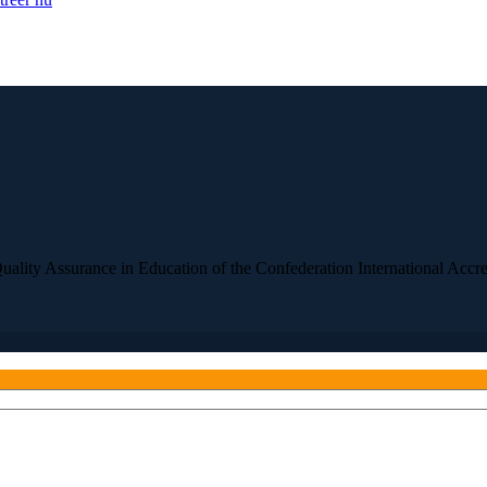
ality Assurance in Education of the Confederation International Accre