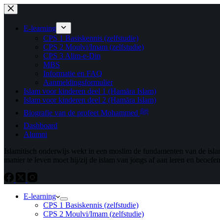
Ga
Ga
naar
naar
de
de
E-learning
inhoud
inhoud
CPS 1 Basiskennis (zelfstudie)
CPS 2 Moulvi/Imam (zelfstudie)
CPS 3 Alim-e-Din
MBS
Informatie en FAQ
Aanmeldingsformulier
Islam voor kinderen deel 1 (Hamāra Islam)
Islam voor kinderen deel 2 (Hamāra Islam)
Biografie van de profeet Mohammed ﷺ
Dashboard
Alumni
Islamitisch onderwijs wekt in een moslim de fundamenten van de islam.
manier te leven moet hij/zij de islam van jongs af aan leren en beoefe
E-learning
CPS 1 Basiskennis (zelfstudie)
CPS 2 Moulvi/Imam (zelfstudie)