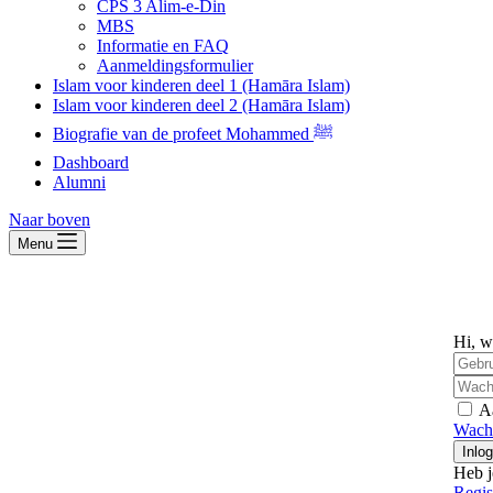
CPS 3 Alim-e-Din
MBS
Informatie en FAQ
Aanmeldingsformulier
Islam voor kinderen deel 1 (Hamāra Islam)
Islam voor kinderen deel 2 (Hamāra Islam)
Biografie van de profeet Mohammed ﷺ
Dashboard
Alumni
Naar boven
Menu
Hi, w
A
Wach
Inlo
Heb j
Regis