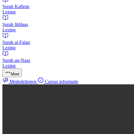
Surah Kafirun
Lezing
Surah Ikhlaas
Lezing
Surah al-Falaq
Lezing
Surah an-Naas
Lezing
Meer
Mededelingen
Cursus informatie