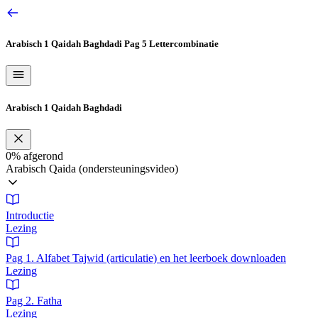
Ga
naar
de
Arabisch 1 Qaidah Baghdadi
Pag 5 Lettercombinatie
inhoud
Arabisch 1 Qaidah Baghdadi
0%
afgerond
Arabisch Qaida (ondersteuningsvideo)
Introductie
Lezing
Pag 1. Alfabet Tajwid (articulatie) en het leerboek downloaden
Lezing
Pag 2. Fatha
Lezing