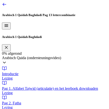
Ga
naar
de
Arabisch 1 Qaidah Baghdadi
Pag 13 lettercombinatie
inhoud
Arabisch 1 Qaidah Baghdadi
0%
afgerond
Arabisch Qaida (ondersteuningsvideo)
Introductie
Lezing
Pag 1. Alfabet Tajwid (articulatie) en het leerboek downloaden
Lezing
Pag 2. Fatha
Lezing