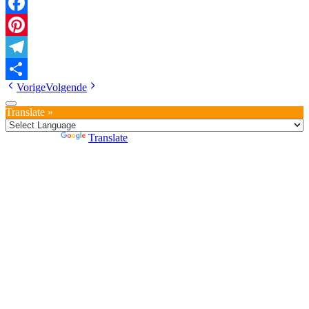
Facebook
Pinterest
Telegram
Vorige
Volgende
Delen
Translate »
Powered by
Translate
1
Welkom, waar kunnen wij u mee van dienst zijn? Wij reageren
binnen 48 uur op uw bericht.
Chat openen