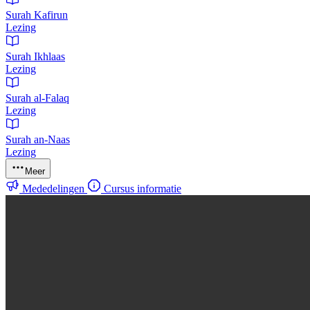
Surah Kafirun
Lezing
Surah Ikhlaas
Lezing
Surah al-Falaq
Lezing
Surah an-Naas
Lezing
Meer
Mededelingen
Cursus informatie