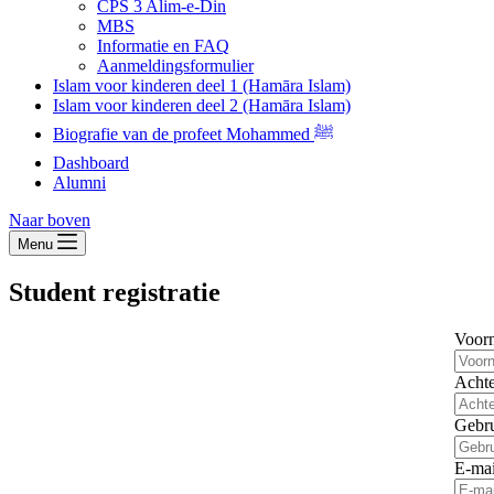
CPS 3 Alim-e-Din
MBS
Informatie en FAQ
Aanmeldingsformulier
Islam voor kinderen deel 1 (Hamāra Islam)
Islam voor kinderen deel 2 (Hamāra Islam)
Biografie van de profeet Mohammed ﷺ
Dashboard
Alumni
Naar boven
Menu
Student registratie
Voor
Acht
Gebr
E-mai