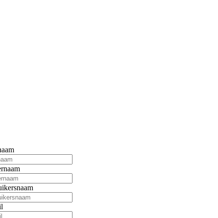
naam
ernaam
uikersnaam
l