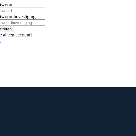
twoord
twoordbevestiging
streren
e al een account?
n