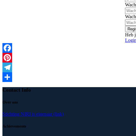
Wach
Wach
Regi
Heb j
Logi
Facebook
Pinterest
Telegram
Delen
Contact Info
Over ons
Stichting NIRI is eigenaar (link)
Achievements