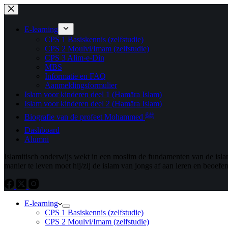
Ga
naar
de
E-learning
inhoud
CPS 1 Basiskennis (zelfstudie)
CPS 2 Moulvi/Imam (zelfstudie)
CPS 3 Alim-e-Din
MBS
Informatie en FAQ
Aanmeldingsformulier
Islam voor kinderen deel 1 (Hamāra Islam)
Islam voor kinderen deel 2 (Hamāra Islam)
Biografie van de profeet Mohammed ﷺ
Dashboard
Alumni
Islamitisch onderwijs wekt in een moslim de fundamenten van de islam.
manier te leven moet hij/zij de islam van jongs af aan leren en beoefe
E-learning
CPS 1 Basiskennis (zelfstudie)
CPS 2 Moulvi/Imam (zelfstudie)