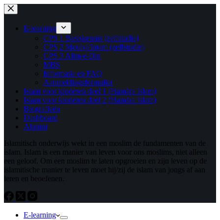
Ga
naar
de
E-learning
inhoud
CPS 1 Basiskennis (zelfstudie)
CPS 2 Moulvi/Imam (zelfstudie)
CPS 3 Alim-e-Din
MBS
Informatie en FAQ
Aanmeldingsformulier
Islam voor kinderen deel 1 (Hamāra Islam)
Islam voor kinderen deel 2 (Hamāra Islam)
Biografieën
Dashboard
Alumni
Islamitisch onderwijs wekt in een moslim de fundamenten van de
islam. Islam is een manier van leven voor ons moslims, niet alleen
een geloof. Om een ​​moslim te laten opgroeien en zijn leven op de
islamitische manier te leven moet hij/zij de islam van jongs af aan
leren en beoefenen.
E-learning