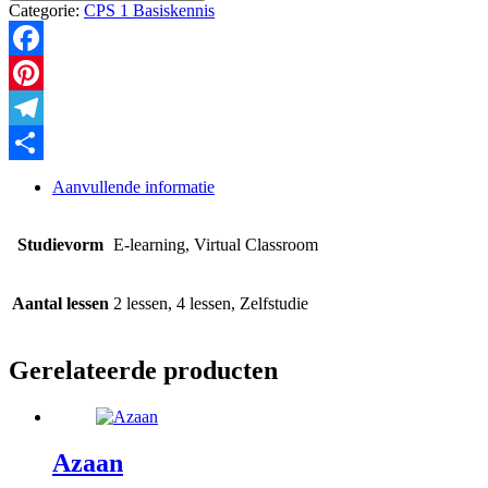
Mufassal
Categorie:
CPS 1 Basiskennis
aantal
Facebook
Pinterest
Telegram
Delen
Aanvullende informatie
Studievorm
E-learning, Virtual Classroom
Aantal lessen
2 lessen, 4 lessen, Zelfstudie
Gerelateerde producten
Azaan