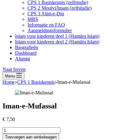
CPS 1 Basiskennis (zelfstudie)
CPS 2 Moulvi/Imam (zelfstudie)
CPS 3 Alim-e-Din
MBS
Informatie en FAQ
Aanmeldingsformulier
Islam voor kinderen deel 1 (Hamāra Islam)
Islam voor kinderen deel 2 (Hamāra Islam)
Biografieën
Dashboard
Alumni
Naar boven
Menu
Home
CPS 1 Basiskennis
Iman-e-Mufassal
Iman-e-Mufassal
€
7,50
Iman-
e-
Toevoegen aan winkelwagen