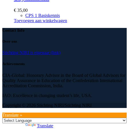
€
35,00
CPS 1 Basiskennis
Toevoegen aan winkelwagen
Contact Info
Over ons
Stichting NIRI is eigenaar (link)
Achievements
CIA-Global: Honorary Advisor in the Board of Global Advisors for
Quality Assurance in Education of the Confederation International
Accreditation Commission, India.
IAO: Excellence in changing student’s life, USA.
Copyright © 2026 Stichting NIRI/Stichting NIRI
Translate »
Powered by
Translate