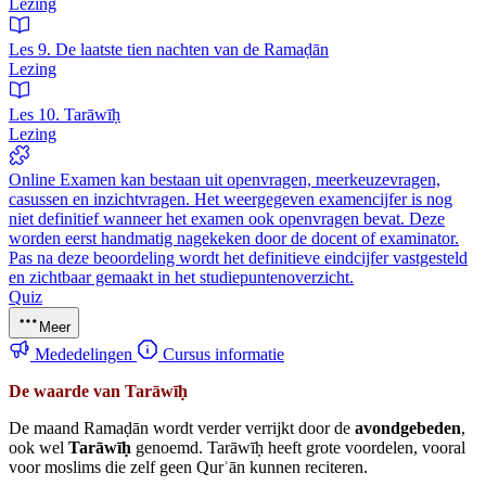
Lezing
Les 9. De laatste tien nachten van de Ramaḍān
Lezing
Les 10. Tarāwīḥ
Lezing
Online Examen kan bestaan uit openvragen, meerkeuzevragen,
casussen en inzichtvragen. Het weergegeven examencijfer is nog
niet definitief wanneer het examen ook openvragen bevat. Deze
worden eerst handmatig nagekeken door de docent of examinator.
Pas na deze beoordeling wordt het definitieve eindcijfer vastgesteld
en zichtbaar gemaakt in het studiepuntenoverzicht.
Quiz
Meer
Mededelingen
Cursus informatie
De waarde van Tarāwī
ḥ
De maand Ramaḍān wordt verder verrijkt door de
avondgebeden
,
ook wel
Tarāwī
ḥ
genoemd. Tarāwīḥ heeft grote voordelen, vooral
voor moslims die zelf geen Qurʾān kunnen reciteren.