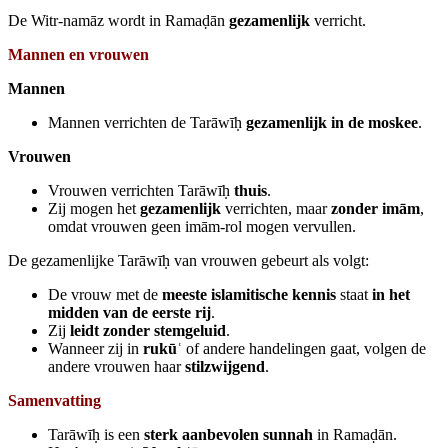
De Witr‑namāz wordt in Ramaḍān
gezamenlijk
verricht.
Mannen en vrouwen
Mannen
Mannen verrichten de Tarāwīḥ
gezamenlijk in de moskee
.
Vrouwen
Vrouwen verrichten Tarāwīḥ
thuis
.
Zij mogen het
gezamenlijk
verrichten, maar
zonder imām
,
omdat vrouwen geen imām‑rol mogen vervullen.
De gezamenlijke Tarāwīḥ van vrouwen gebeurt als volgt:
De vrouw met de
meeste islamitische kennis
staat
in het
midden van de eerste rij
.
Zij
leidt zonder stemgeluid
.
Wanneer zij in
rukū
ʿ
of andere handelingen gaat, volgen de
andere vrouwen haar
stilzwijgend
.
Samenvatting
Tarāwīḥ is een
sterk aanbevolen sunnah
in Ramaḍān.