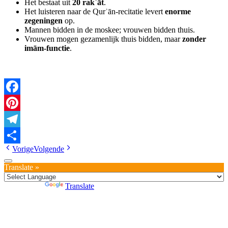
Het bestaat uit
20 rak
ʿā
t
.
Het luisteren naar de Qurʾān‑recitatie levert
enorme
zegeningen
op.
Mannen bidden in de moskee; vrouwen bidden thuis.
Vrouwen mogen gezamenlijk thuis bidden, maar
zonder
imām‑functie
.
Facebook
Pinterest
Telegram
Vorige
Volgende
Delen
Translate »
Powered by
Translate