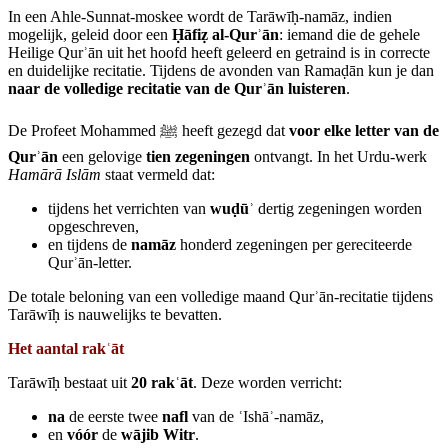
In een Ahle‑Sunnat‑moskee wordt de Tarāwīḥ‑namāz, indien
mogelijk, geleid door een
Ḥāfi
ẓ al‑Qur
ʾ
ān
: iemand die de gehele
Heilige Qurʾān uit het hoofd heeft geleerd en getraind is in correcte
en duidelijke recitatie. Tijdens de avonden van Ramaḍān kun je dan
naar de volledige recitatie van de Qur
ʾ
ān luisteren
.
De Profeet Mohammed ﷺ heeft gezegd dat
voor elke letter van de
Qur
ʾ
ān
een gelovige
tien zegeningen
ontvangt. In het Urdu‑werk
Hamārā Islām
staat vermeld dat:
tijdens het verrichten van
wu
ḍū
ʾ
dertig zegeningen worden
opgeschreven,
en tijdens de
namāz
honderd zegeningen per gereciteerde
Qurʾān‑letter.
De totale beloning van een volledige maand Qurʾān‑recitatie tijdens
Tarāwīḥ is nauwelijks te bevatten.
Het aantal rak
ʿā
t
Tarāwīḥ bestaat uit
20 rak
ʿā
t
. Deze worden verricht:
na
de eerste twee
nafl
van de ʿIshāʾ‑namāz,
en
vóór
de
wājib Witr
.