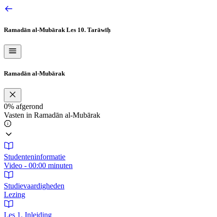
Ga
naar
de
Ramadān al-Mubārak
Les 10. Tarāwīḥ
inhoud
Ramadān al-Mubārak
0%
afgerond
Vasten in Ramadān al-Mubārak
Studenteninformatie
Video - 00:00 minuten
Studievaardigheden
Lezing
Les 1. Inleiding