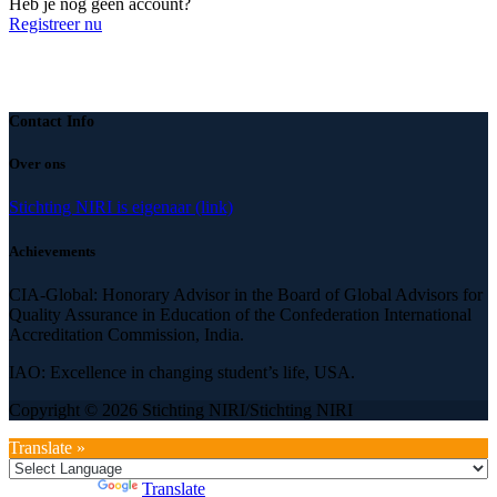
Heb je nog geen account?
Registreer nu
Contact Info
Over ons
Stichting NIRI is eigenaar (link)
Achievements
CIA-Global: Honorary Advisor in the Board of Global Advisors for
Quality Assurance in Education of the Confederation International
Accreditation Commission, India.
IAO: Excellence in changing student’s life, USA.
Copyright © 2026 Stichting NIRI/Stichting NIRI
Translate »
Powered by
Translate