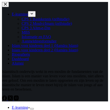
Ga
Ga
naar
naar
de
de
E-learning
inhoud
inhoud
CPS 1 Basiskennis (zelfstudie)
CPS 2 Moulvi/Imam (zelfstudie)
CPS 3 Alim-e-Din
MBS
Informatie en FAQ
Aanmeldingsformulier
Islam voor kinderen deel 1 (Hamāra Islam)
Islam voor kinderen deel 2 (Hamāra Islam)
Biografieën
Dashboard
Alumni
Islamitisch onderwijs wekt in een moslim de fundamenten van de
islam. Islam is een manier van leven voor ons moslims, niet alleen
een geloof. Om een ​​moslim te laten opgroeien en zijn leven op de
islamitische manier te leven moet hij/zij de islam van jongs af aan
leren en beoefenen.
E-learning