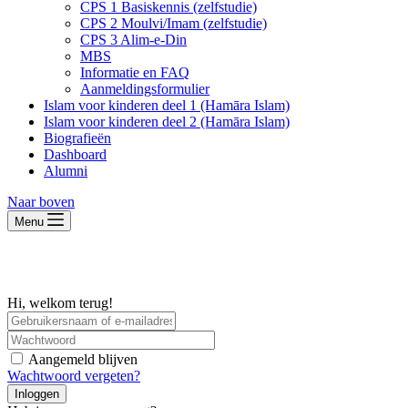
CPS 1 Basiskennis (zelfstudie)
CPS 2 Moulvi/Imam (zelfstudie)
CPS 3 Alim-e-Din
MBS
Informatie en FAQ
Aanmeldingsformulier
Islam voor kinderen deel 1 (Hamāra Islam)
Islam voor kinderen deel 2 (Hamāra Islam)
Biografieën
Dashboard
Alumni
Naar boven
Menu
Hi, welkom terug!
Aangemeld blijven
Wachtwoord vergeten?
Inloggen