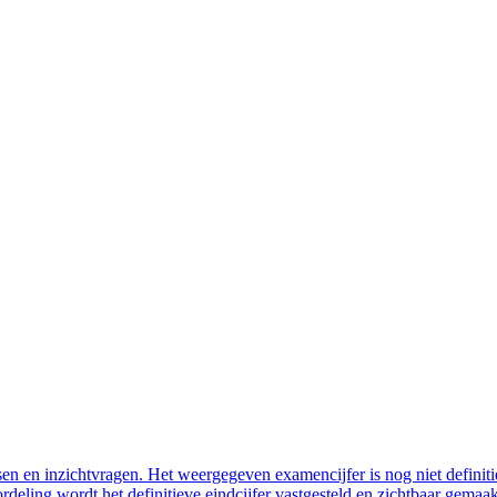
n en inzichtvragen. Het weergegeven examencijfer is nog niet defini
eling wordt het definitieve eindcijfer vastgesteld en zichtbaar gemaakt