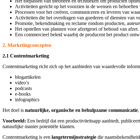
Het toepassen van theorieën en technieken om producten optimaa
Activiteiten gericht op het voorzien in de wensen en behoeften
Processen voor het creëren, communiceren en leveren van waar
Activiteiten die het overdragen van goederen of diensten van v
Promotie, bekendmaking en reclame rondom producten, auteurs, 
Het opstellen van plannen voor afzetgroei of behoud van afzet.
Een commercieel beleid waarbij de producent het product ontwi
2. Marketingconcepten
2.1 Contentmarketing
Contentmarketing richt zich op het aanbieden van waardevolle informa
blogartikelen
video’s
podcasts
e‑books
infographics
Het doel is
natuurlijke, organische en behulpzame communicatie
,
Voorbeeld:
Een bedrijf dat een productiviteitsapp aanbiedt, publiceer
natuurlijke manier potentiële klanten.
Contentmarketing is een
langetermijnstrategie
die naamsbekendheid 