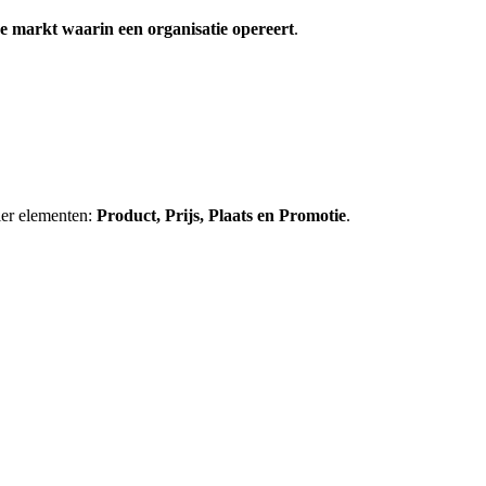
 de markt waarin een organisatie opereert
.
vier elementen:
Product, Prijs, Plaats en Promotie
.