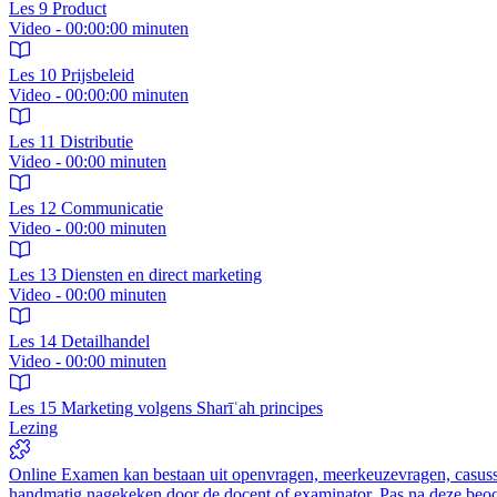
Les 9 Product
Video - 00:00:00 minuten
Les 10 Prijsbeleid
Video - 00:00:00 minuten
Les 11 Distributie
Video - 00:00 minuten
Les 12 Communicatie
Video - 00:00 minuten
Les 13 Diensten en direct marketing
Video - 00:00 minuten
Les 14 Detailhandel
Video - 00:00 minuten
Les 15 Marketing volgens Sharīʿah principes
Lezing
Online Examen kan bestaan uit openvragen, meerkeuzevragen, casusse
handmatig nagekeken door de docent of examinator. Pas na deze beoord