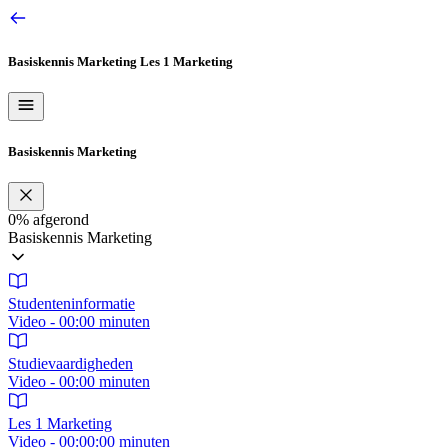
Ga
naar
de
Basiskennis Marketing
Les 1 Marketing
inhoud
Basiskennis Marketing
0%
afgerond
Basiskennis Marketing
Studenteninformatie
Video - 00:00 minuten
Studievaardigheden
Video - 00:00 minuten
Les 1 Marketing
Video - 00:00:00 minuten